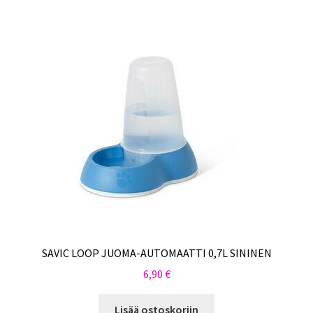
by
Sulo
latest
Tietosuojaseloste
Toimitusehdot
Uutisia
SAVIC LOOP JUOMA-AUTOMAATTI 0,7L SININEN
6,90
€
Lisää ostoskoriin