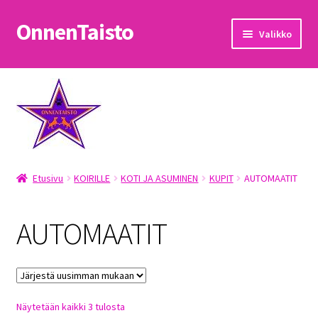
OnnenTaisto
Siirry
Siirry
Valikko
navigointiin
sisältöön
Etusivu
Kassa
Oma tili
Etusivu
KOIRILLE
KOTI JA ASUMINEN
KUPIT
AUTOMAATIT
OnnenTaisto
Ostoskori
AUTOMAATIT
Palautukset
Pojat
Sorted
Näytetään kaikki 3 tulosta