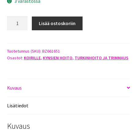
3 varastossa
BEEZTEES
Lisää ostoskoriin
KYNSISAKSET
SMALL
13,5CM
BLUE
Tuotetunnus (SKU):
BZ661651
Osastot:
KOIRILLE
,
KYNSIEN HOITO
,
TURKINHOITO JA TRIMMAUS
MINT
määrä
Kuvaus
Lisätiedot
Kuvaus