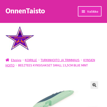
OnnenTaisto
Siirry
Siirry
Valikko
navigointiin
sisältöön
Etusivu
Kassa
Oma tili
Etusivu
KOIRILLE
TURKINHOITO JA TRIMMAUS
KYNSIEN
OnnenTaisto
HOITO
BEEZTEES KYNSISAKSET SMALL 13,5CM BLUE MINT
Ostoskori
Palautukset
Pojat