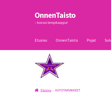
OnnenTaisto
Siirry
Siirry
navigointiin
sisältöön
– koirasi lempikauppa!
Etusivu
OnnenTaisto
Pojat
Sul
Etusivu
Kassa
Oma tili
OnnenTaisto
Ostoskor
Etusivu
AUTOTARVIKKEET