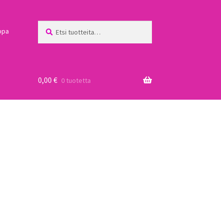
Etsi:
Haku
ppa
0,00
€
0 tuotetta
a