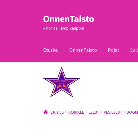
OnnenTaisto
Siirry
Siirry
navigointiin
sisältöön
– koirasi lempikauppa!
Etusivu
OnnenTaisto
Pojat
Sul
Etusivu
Kassa
Oma tili
OnnenTaisto
Ostoskor
Etusivu
KOIRILLE
LELUT
VESILELUT
DOGMA