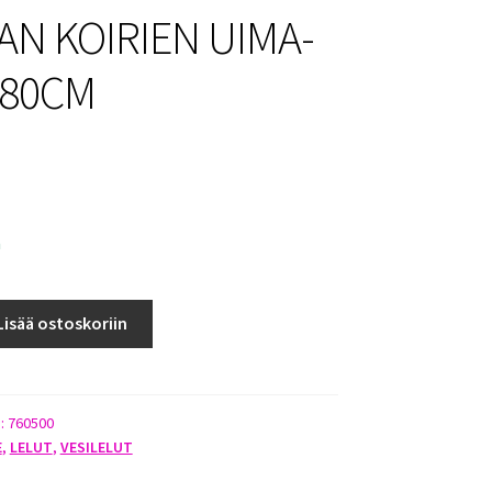
N KOIRIEN UIMA-
 80CM
a
Lisää ostoskoriin
):
760500
E
,
LELUT
,
VESILELUT