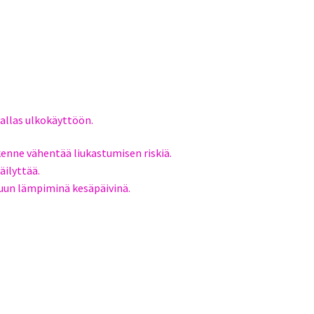
-allas ulkokäyttöön.
enne vähentää liukastumisen riskiä.
äilyttää.
luun lämpiminä kesäpäivinä.