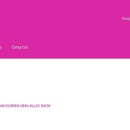
Kau
o
Oma tili
i
Palautukset
Pojat
Sulo
Tietosuojaseloste
Toimitusehdot
Uutisi
N KOIRIEN UIMA-ALLAS 80CM