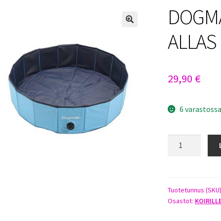
DOGMA
ALLAS
29,90
€
6 varastoss
DOGMAN
KOIRIEN
UIMA-
ALLAS
80CM
Tuotetunnus (SKU
Osastot:
KOIRILL
määrä