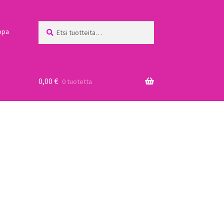
Etsi:
Haku
ppa
0,00
€
0 tuotetta
a