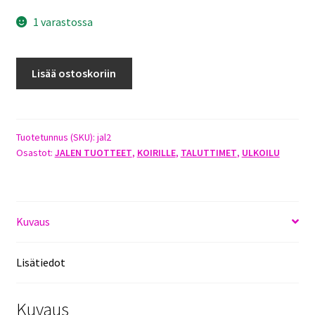
1 varastossa
JAL-
Lisää ostoskoriin
2
JALEN
MIL-
SPEC
Tuotetunnus (SKU):
jal2
Osastot:
JALEN TUOTTEET
,
KOIRILLE
,
TALUTTIMET
,
ULKOILU
MULTICAM
TALUTUSHIHNA
250CM
KONG
Kuvaus
FROG
-
LUKOLLA
Lisätiedot
määrä
Kuvaus