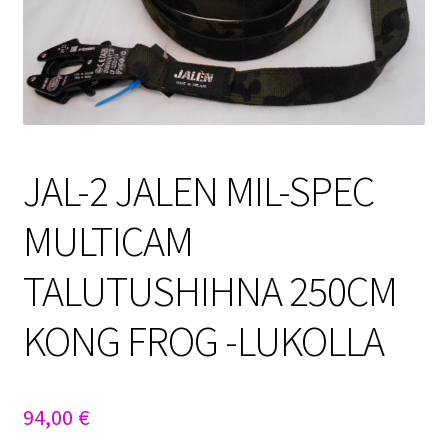
Sulo
Tietosuojaseloste
Toimitusehdot
JAL-2 JALEN MIL-SPEC
Uutisia
MULTICAM
TALUTUSHIHNA 250CM
KONG FROG -LUKOLLA
94,00
€