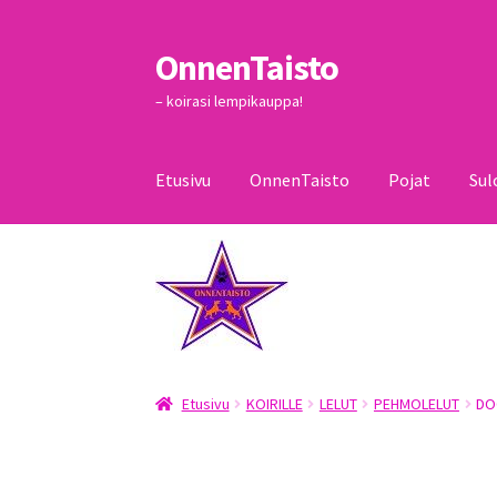
OnnenTaisto
Siirry
Siirry
navigointiin
sisältöön
– koirasi lempikauppa!
Etusivu
OnnenTaisto
Pojat
Sul
Etusivu
Kassa
Oma tili
OnnenTaisto
Ostoskor
Etusivu
KOIRILLE
LELUT
PEHMOLELUT
DO