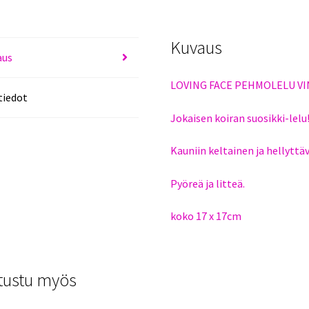
Kuvaus
aus
LOVING FACE PEHMOLELU V
tiedot
Jokaisen koiran suosikki-lelu
Kauniin keltainen ja hellyttä
Pyöreä ja litteä.
koko 17 x 17cm
tustu myös