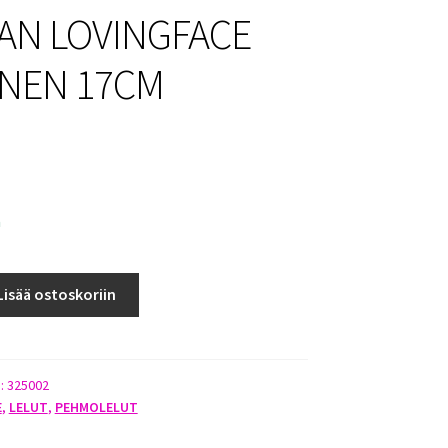
N LOVINGFACE
INEN 17CM
a
Lisää ostoskoriin
):
325002
E
,
LELUT
,
PEHMOLELUT