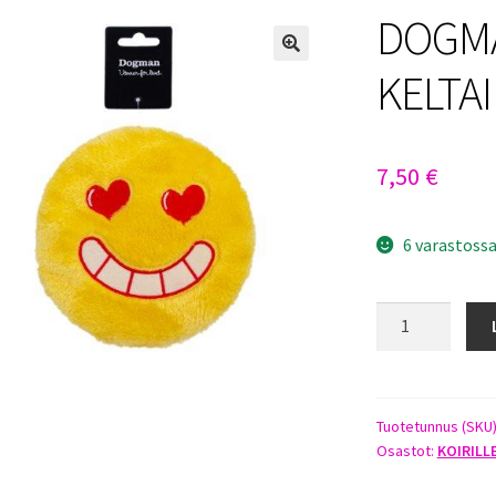
DOGMA
KELTA
7,50
€
6 varastoss
DOGMAN
LOVINGFACE
KELTAINEN
17CM
määrä
Tuotetunnus (SKU
Osastot:
KOIRILL