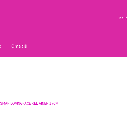
Kau
o
Oma tili
i
Palautukset
Pojat
Sulo
Tietosuojaseloste
Toimitusehdot
Uutisi
GMAN LOVINGFACE KELTAINEN 17CM