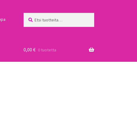
Etsi:
Haku
ppa
0,00
€
0 tuotetta
a