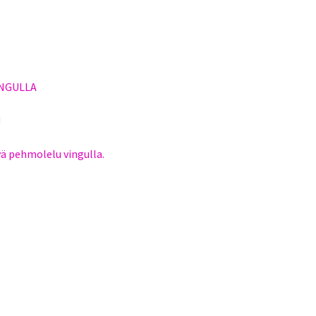
INGULLA
!
vä pehmolelu vingulla.