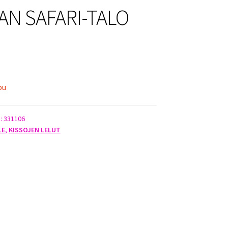
N SAFARI-TALO
pu
):
331106
LE
,
KISSOJEN LELUT