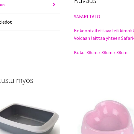
Kuvaus
aus
SAFARI TALO
tiedot
Kokoontaitettava leikkimökki 
Voidaan laittaa yhteen Safar
Koko: 38cm x 38cm x 38cm
tustu myös