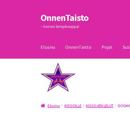
OnnenTaisto
Siirry
Siirry
navigointiin
sisältöön
– koirasi lempikauppa!
Etusivu
OnnenTaisto
Pojat
Sul
Etusivu
Kassa
Oma tili
OnnenTaisto
Ostoskor
Etusivu
KISSOILLE
KISSOJEN LELUT
DOGMA