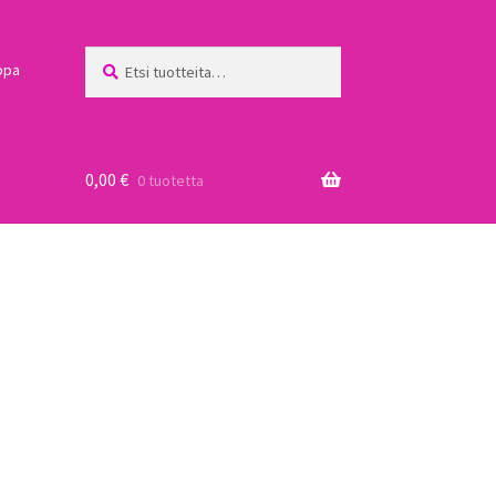
Etsi:
Haku
ppa
0,00
€
0 tuotetta
a