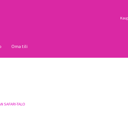
Kau
o
Oma tili
i
Palautukset
Pojat
Sulo
Tietosuojaseloste
Toimitusehdot
Uutisi
N SAFARI-TALO