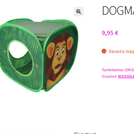
DOGMA
9,95
€
Varasto lop
Tuotetunnus (SKU
Osastot:
KISSOIL