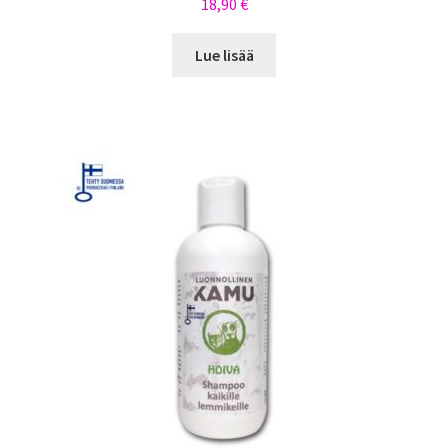
18,90
€
Lue lisää