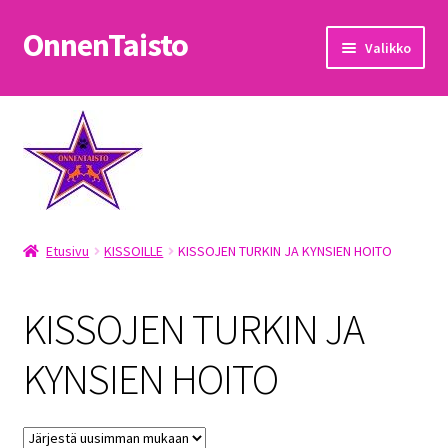
OnnenTaisto
Siirry
Siirry
Valikko
navigointiin
sisältöön
Etusivu
Kassa
Oma tili
Etusivu
KISSOILLE
KISSOJEN TURKIN JA KYNSIEN HOITO
OnnenTaisto
Ostoskori
KISSOJEN TURKIN JA
Palautukset
KYNSIEN HOITO
Pojat