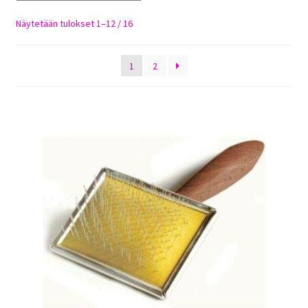
Sulo
Sorted
Näytetään tulokset 1–12 / 16
by
Tietosuojaseloste
latest
1
2
Toimitusehdot
Uutisia