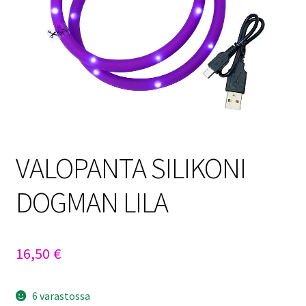
Sulo
Tietosuojaseloste
Toimitusehdot
Uutisia
VALOPANTA SILIKONI
DOGMAN LILA
16,50
€
6 varastossa