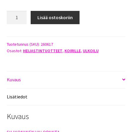
VALOPANTA
Lisää ostoskoriin
SILIKONI
DOGMAN
LILA
määrä
Tuotetunnus (SKU):
260617
Osastot:
HEIJASTINTUOTTEET
,
KOIRILLE
,
ULKOILU
Kuvaus
Lisätiedot
Kuvaus