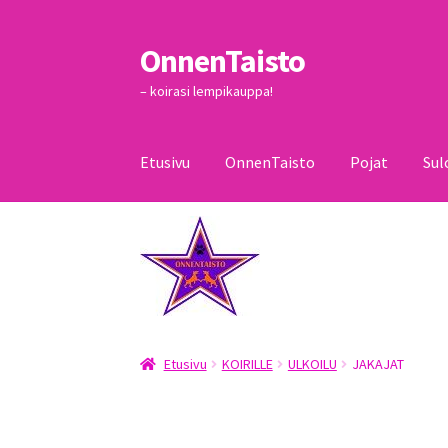
OnnenTaisto
Siirry
Siirry
navigointiin
sisältöön
– koirasi lempikauppa!
Etusivu
OnnenTaisto
Pojat
Sul
Etusivu
Kassa
Oma tili
OnnenTaisto
Ostoskor
Etusivu
KOIRILLE
ULKOILU
JAKAJAT