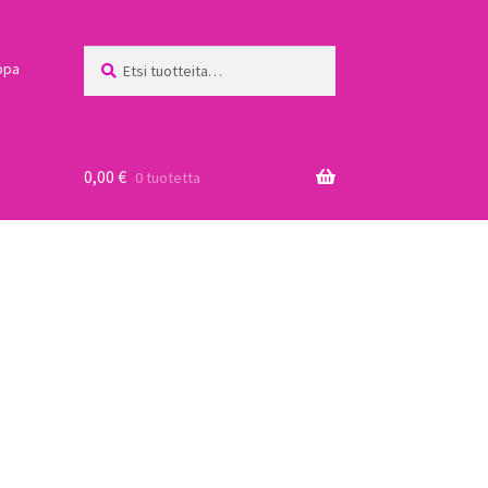
Etsi:
Haku
ppa
0,00
€
0 tuotetta
a