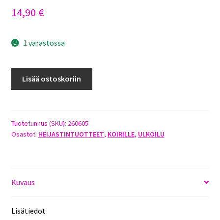
14,90
€
1 varastossa
DOGMAN
Lisää ostoskoriin
VALOPANTA
SILIKONI
SININEN
määrä
Tuotetunnus (SKU):
260605
Osastot:
HEIJASTINTUOTTEET
,
KOIRILLE
,
ULKOILU
Kuvaus
Lisätiedot