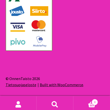
© OnnenTaisto 2026
Tietosuojaseloste
Built with WooCommerce
.
0
Etsi:
Haku