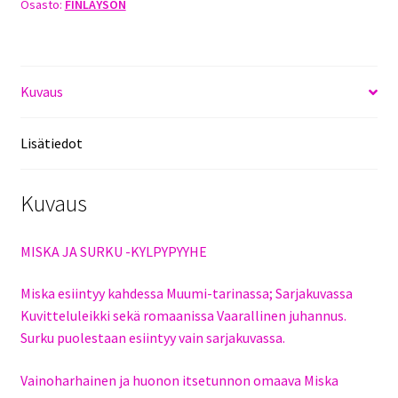
Osasto:
FINLAYSON
-
KYLPYPYYHE
70X140CM
määrä
Kuvaus
Lisätiedot
Kuvaus
MISKA JA SURKU -KYLPYPYYHE
Miska esiintyy kahdessa Muumi-tarinassa; Sarjakuvassa
Kuvitteluleikki sekä romaanissa Vaarallinen juhannus.
Surku puolestaan esiintyy vain sarjakuvassa.
Vainoharhainen ja huonon itsetunnon omaava Miska