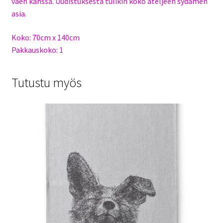
väen kanssa. Uudistuksesta tulikin koko ateljeen sydämen
asia.
Koko: 70cm x 140cm
Pakkauskoko: 1
Tutustu myös