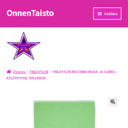
OnnenTaisto
Siirry
Siirry
Valikko
navigointiin
sisältöön
Etusivu
Kassa
Oma tili
Etusivu
FINLAYSON
FINLAYSON MOOMIN MISKA JA SURKU -
OnnenTaisto
KYLPYPYYHE 70X140CM
Ostoskori
Palautukset
Pojat