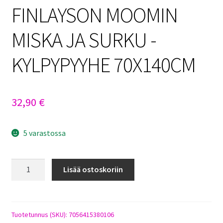
FINLAYSON MOOMIN
MISKA JA SURKU -
KYLPYPYYHE 70X140CM
32,90
€
5 varastossa
FINLAYSON
Lisää ostoskoriin
MOOMIN
MISKA
JA
SURKU
Tuotetunnus (SKU):
7056415380106