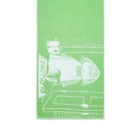
Sulo
Tietosuojaseloste
Toimitusehdot
Uutisia