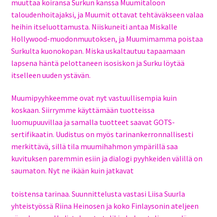
muuttaa koiransa Surkun kanssa Muumitaloon
taloudenhoitajaksi, ja Muumit ottavat tehtäväkseen valaa
heihin itseluottamusta. Niiskuneiti antaa Miskalle
Hollywood-muodonmuutoksen, ja Muumimamma poistaa
Surkulta kuonokopan. Miska uskaltautuu tapaamaan
lapsena häntä pelottaneen isosiskon ja Surku löytää
itselleen uuden ystävän.
Muumipyyhkeemme ovat nyt vastuullisempia kuin
koskaan. Siirrymme käyttämään tuotteissa
luomupuuvillaa ja samalla tuotteet saavat GOTS-
sertifikaatin. Uudistus on myös tarinankerronnallisesti
merkittävä, sillä tila muumihahmon ympärillä saa
kuvituksen paremmin esiin ja dialogi pyyhkeiden välillä on
saumaton. Nyt ne ikään kuin jatkavat
toistensa tarinaa. Suunnittelusta vastasi Liisa Suurla
yhteistyössä Riina Heinosen ja koko Finlaysonin ateljeen