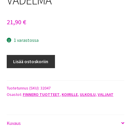
21,90
€
1 varastossa
FINNERO
Lisää ostoskoriin
SNOW
SPORT
T-
VALJAS
Tuotetunnus (SKU):
32047
Osastot:
FINNERO TUOTTEET
,
KOIRILLE
,
ULKOILU
,
VALJAAT
KOKO
2
VADELMA
määrä
Kuvaus