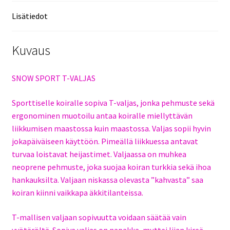
Lisätiedot
Kuvaus
SNOW SPORT T-VALJAS
Sporttiselle koiralle sopiva T-valjas, jonka pehmuste sekä
ergonominen muotoilu antaa koiralle miellyttävän
liikkumisen maastossa kuin maastossa. Valjas sopii hyvin
jokapäiväiseen käyttöön. Pimeällä liikkuessa antavat
turvaa loistavat heijastimet. Valjaassa on muhkea
neoprene pehmuste, joka suojaa koiran turkkia sekä ihoa
hankauksilta. Valjaan niskassa olevasta ”kahvasta” saa
koiran kiinni vaikkapa äkkitilanteissa.
T-mallisen valjaan sopivuutta voidaan säätää vain
vyötäröltä. Sopiva valjas on napakka, muttei liian kireä.