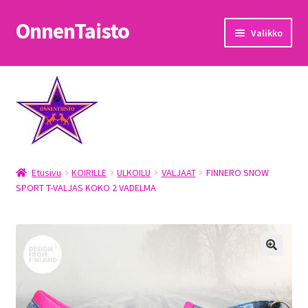
OnnenTaisto
Siirry
Siirry
Valikko
navigointiin
sisältöön
Etusivu
Kassa
Oma tili
Etusivu
KOIRILLE
ULKOILU
VALJAAT
FINNERO SNOW
OnnenTaisto
SPORT T-VALJAS KOKO 2 VADELMA
Ostoskori
Palautukset
Pojat