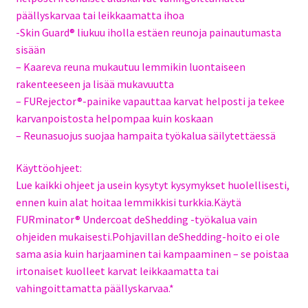
päällyskarvaa tai leikkaamatta ihoa
-Skin Guard® liukuu iholla estäen reunoja painautumasta
sisään
– Kaareva reuna mukautuu lemmikin luontaiseen
rakenteeseen ja lisää mukavuutta
– FURejector®-painike vapauttaa karvat helposti ja tekee
karvanpoistosta helpompaa kuin koskaan
– Reunasuojus suojaa hampaita työkalua säilytettäessä
Käyttöohjeet:
Lue kaikki ohjeet ja usein kysytyt kysymykset huolellisesti,
ennen kuin alat hoitaa lemmikkisi turkkia.Käytä
FURminator® Undercoat deShedding -työkalua vain
ohjeiden mukaisesti.Pohjavillan deShedding-hoito ei ole
sama asia kuin harjaaminen tai kampaaminen – se poistaa
irtonaiset kuolleet karvat leikkaamatta tai
vahingoittamatta päällyskarvaa.*