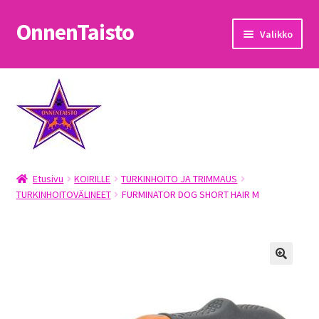
OnnenTaisto
Siirry
Siirry
Valikko
navigointiin
sisältöön
Etusivu
Kassa
Oma tili
Etusivu
KOIRILLE
TURKINHOITO JA TRIMMAUS
OnnenTaisto
TURKINHOITOVÄLINEET
FURMINATOR DOG SHORT HAIR M
Ostoskori
Palautukset
Pojat