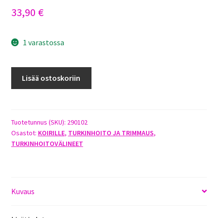
33,90
€
1 varastossa
FURMINATOR
Lisää ostoskoriin
DOG
SHORT
HAIR
M
Tuotetunnus (SKU):
290102
Osastot:
KOIRILLE
,
TURKINHOITO JA TRIMMAUS
,
määrä
TURKINHOITOVÄLINEET
Kuvaus