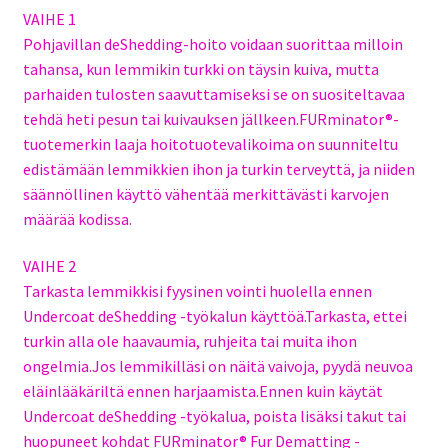
VAIHE 1
Pohjavillan deShedding-hoito voidaan suorittaa milloin
tahansa, kun lemmikin turkki on täysin kuiva, mutta
parhaiden tulosten saavuttamiseksi se on suositeltavaa
tehdä heti pesun tai kuivauksen jällkeen.FURminator®-
tuotemerkin laaja hoitotuotevalikoima on suunniteltu
edistämään lemmikkien ihon ja turkin terveyttä, ja niiden
säännöllinen käyttö vähentää merkittävästi karvojen
määrää kodissa.
VAIHE 2
Tarkasta lemmikkisi fyysinen vointi huolella ennen
Undercoat deShedding -työkalun käyttöä.Tarkasta, ettei
turkin alla ole haavaumia, ruhjeita tai muita ihon
ongelmia.Jos lemmikilläsi on näitä vaivoja, pyydä neuvoa
eläinlääkäriltä ennen harjaamista.Ennen kuin käytät
Undercoat deShedding -työkalua, poista lisäksi takut tai
huopuneet kohdat FURminator® Fur Dematting -