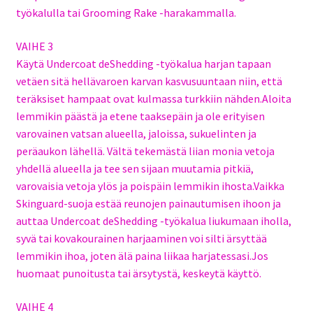
työkalulla tai Grooming Rake -harakammalla.
VAIHE 3
Käytä Undercoat deShedding -työkalua harjan tapaan
vetäen sitä hellävaroen karvan kasvusuuntaan niin, että
teräksiset hampaat ovat kulmassa turkkiin nähden.Aloita
lemmikin päästä ja etene taaksepäin ja ole erityisen
varovainen vatsan alueella, jaloissa, sukuelinten ja
peräaukon lähellä. Vältä tekemästä liian monia vetoja
yhdellä alueella ja tee sen sijaan muutamia pitkiä,
varovaisia vetoja ylös ja poispäin lemmikin ihosta.Vaikka
Skinguard-suoja estää reunojen painautumisen ihoon ja
auttaa Undercoat deShedding -työkalua liukumaan iholla,
syvä tai kovakourainen harjaaminen voi silti ärsyttää
lemmikin ihoa, joten älä paina liikaa harjatessasi.Jos
huomaat punoitusta tai ärsytystä, keskeytä käyttö.
VAIHE 4