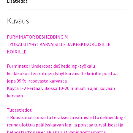
Lisätiedot
Kuvaus
FURMINATOR DESHEDDING M
TYÖKALU LYHYTKARVAISILLE JA KESKIKOKOISILLE
KOIRILLE
Furminator Undercoat deShedding -työkalu
keskikokoisten rotujen lyhytkarvaisille koirille poistaa
jopa 99 % irtoavasta karvasta.
Käytä 1-2 kertaa viikossa 10-20 minuutin ajan kuivaan
karvaan.
Tuotetiedot:
– Ruostumattomasta teräksestä valmistettu deShedding-
reuna ulottuu päällyskarvan läpi ja poistaa turvallisesti ja
helposti irtonaiset aluskarvat vahingoittamatta