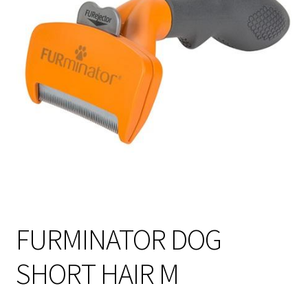
Sulo
Tietosuojaseloste
Toimitusehdot
Uutisia
FURMINATOR DOG
SHORT HAIR M