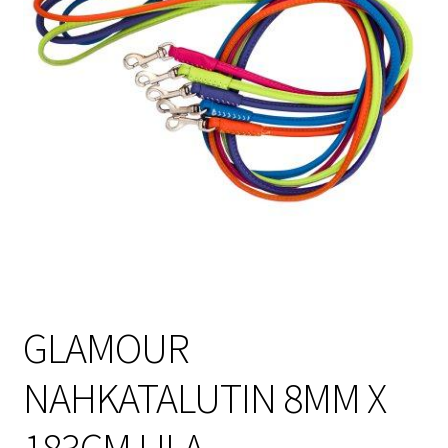
Sulo
Tietosuojaseloste
Toimitusehdot
Uutisia
GLAMOUR
NAHKATALUTIN 8MM X
183CM LILA