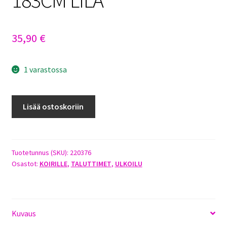
35,90
€
1 varastossa
GLAMOUR
Lisää ostoskoriin
NAHKATALUTIN
8MM
X
183CM
Tuotetunnus (SKU):
220376
Osastot:
KOIRILLE
,
TALUTTIMET
,
ULKOILU
LILA
määrä
Kuvaus