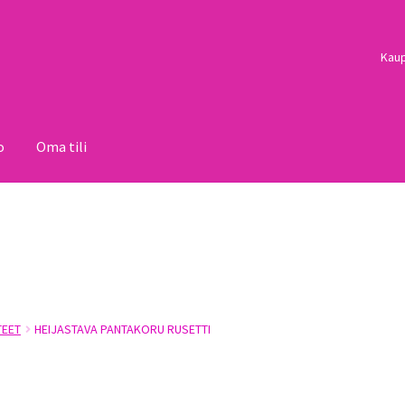
Kau
o
Oma tili
i
Palautukset
Pojat
Sulo
Tietosuojaseloste
Toimitusehdot
Uutisi
TEET
HEIJASTAVA PANTAKORU RUSETTI