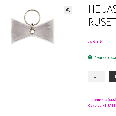
HEIJA
RUSET
5,95
€
4 varastoss
HEIJASTAVA
PANTAKORU
RUSETTI
määrä
Tuotetunnus (SKU
Osastot:
HEIJAS