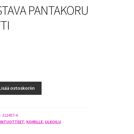
STAVA PANTAKORU
TI
a
Lisää ostoskoriin
):
322457-A
TINTUOTTEET
,
KOIRILLE
,
ULKOILU