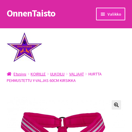
OnnenTaisto
Siirry
Siirry
Valikko
navigointiin
sisältöön
Etusivu
Kassa
Oma tili
Etusivu
KOIRILLE
ULKOILU
VALJAAT
HURTTA
OnnenTaisto
PEHMUSTETTU Y-VALJAS 60CM KIRSIKKA
Ostoskori
Palautukset
Pojat