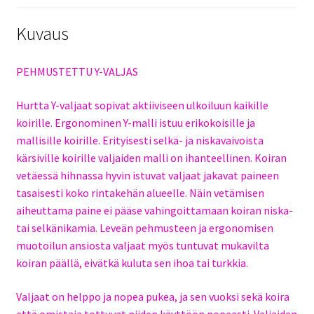
Kuvaus
PEHMUSTETTU Y-VALJAS
Hurtta Y-valjaat sopivat aktiiviseen ulkoiluun kaikille
koirille. Ergonominen Y-malli istuu erikokoisille ja
mallisille koirille. Erityisesti selkä- ja niskavaivoista
kärsiville koirille valjaiden malli on ihanteellinen. Koiran
vetäessä hihnassa hyvin istuvat valjaat jakavat paineen
tasaisesti koko rintakehän alueelle. Näin vetämisen
aiheuttama paine ei pääse vahingoittamaan koiran niska-
tai selkänikamia. Leveän pehmusteen ja ergonomisen
muotoilun ansiosta valjaat myös tuntuvat mukavilta
koiran päällä, eivätkä kuluta sen ihoa tai turkkia.
Valjaat on helppo ja nopea pukea, ja sen vuoksi sekä koira
että omistaja tottuvat niiden käyttöön nopeasti. Valjaiden