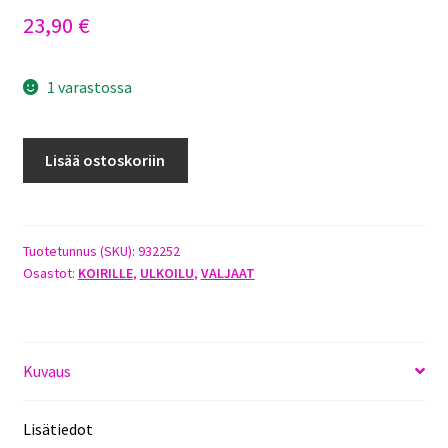
23,90
€
1 varastossa
HURTTA
Lisää ostoskoriin
PEHMUSTETTU
Y-
VALJAS
60CM
Tuotetunnus (SKU):
932252
Osastot:
KOIRILLE
,
ULKOILU
,
VALJAAT
KIRSIKKA
määrä
Kuvaus
Lisätiedot