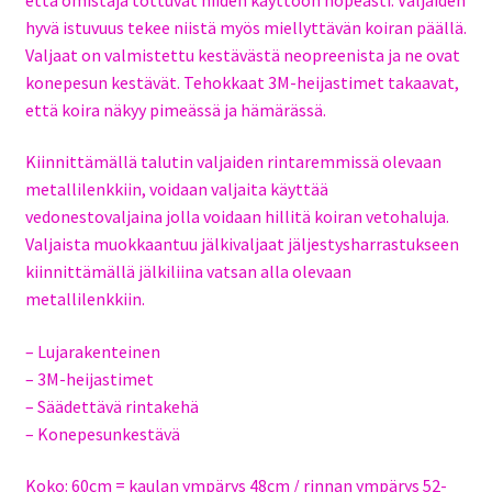
hyvä istuvuus tekee niistä myös miellyttävän koiran päällä.
Valjaat on valmistettu kestävästä neopreenista ja ne ovat
konepesun kestävät. Tehokkaat 3M-heijastimet takaavat,
että koira näkyy pimeässä ja hämärässä.
Kiinnittämällä talutin valjaiden rintaremmissä olevaan
metallilenkkiin, voidaan valjaita käyttää
vedonestovaljaina jolla voidaan hillitä koiran vetohaluja.
Valjaista muokkaantuu jälkivaljaat jäljestysharrastukseen
kiinnittämällä jälkiliina vatsan alla olevaan
metallilenkkiin.
– Lujarakenteinen
– 3M-heijastimet
– Säädettävä rintakehä
– Konepesunkestävä
Koko: 60cm = kaulan ympärys 48cm / rinnan ympärys 52-