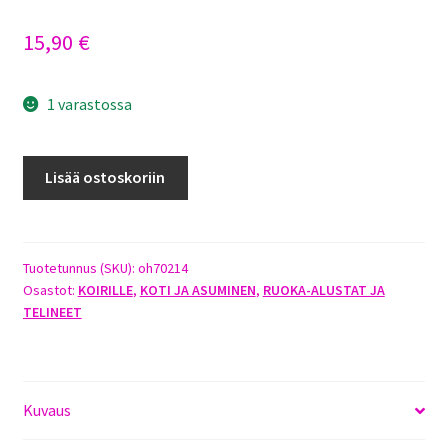
15,90
€
1 varastossa
ISO
Lisää ostoskoriin
RUOKINTA-
ALUSTA
"DINNER"
KULTAINEN
Tuotetunnus (SKU):
oh70214
Osastot:
KOIRILLE
,
KOTI JA ASUMINEN
,
RUOKA-ALUSTAT JA
NOUTAJA
TELINEET
määrä
Kuvaus