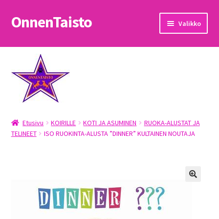
OnnenTaisto
Siirry
Siirry
Valikko
navigointiin
sisältöön
Etusivu
Kassa
Oma tili
Etusivu
KOIRILLE
KOTI JA ASUMINEN
RUOKA-ALUSTAT JA
OnnenTaisto
TELINEET
ISO RUOKINTA-ALUSTA ”DINNER” KULTAINEN NOUTAJA
Ostoskori
Palautukset
Pojat