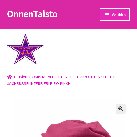
OnnenTaisto
Siirry
Siirry
Valikko
navigointiin
sisältöön
Etusivu
Kassa
Oma tili
Etusivu
OMISTAJALLE
TEKSTIILIT
ROTUTEKSTIILIT
OnnenTaisto
JACKRUSSELINTERRIERI PIPO PINKKI
Ostoskori
Palautukset
Pojat