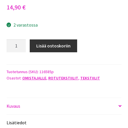
14,90
€
2 varastossa
JACKRUSSELINTERRIERI
Lisää ostoskoriin
PIPO
PINKKI
määrä
Tuotetunnus (SKU):
116585p
Osastot:
OMISTAJALLE
,
ROTUTEKSTIILIT
,
TEKSTIILIT
Kuvaus
Lisätiedot