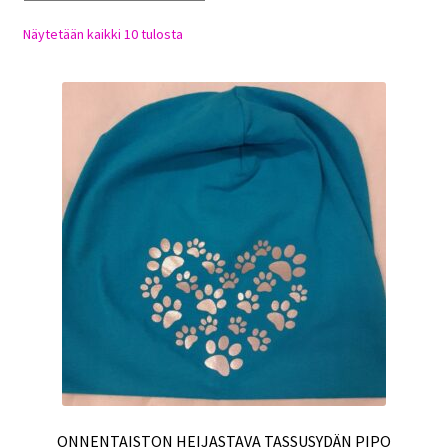
Sulo
Sorted
Näytetään kaikki 10 tulosta
by
Tietosuojaseloste
latest
Toimitusehdot
Uutisia
ONNENTAISTON HEIJASTAVA TASSUSYDÄN PIPO