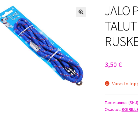
JALO 
TALUT
RUSK
3,50
€
Varasto lop
Tuotetunnus (SKU
Osastot:
KOIRILL