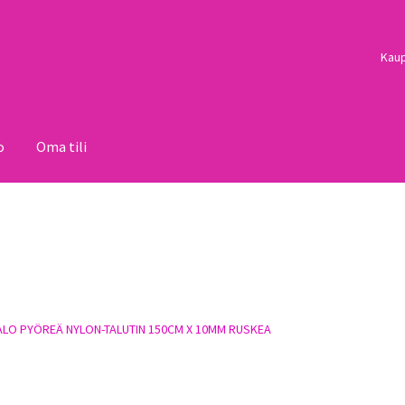
Kau
o
Oma tili
i
Palautukset
Pojat
Sulo
Tietosuojaseloste
Toimitusehdot
Uutisi
ALO PYÖREÄ NYLON-TALUTIN 150CM X 10MM RUSKEA