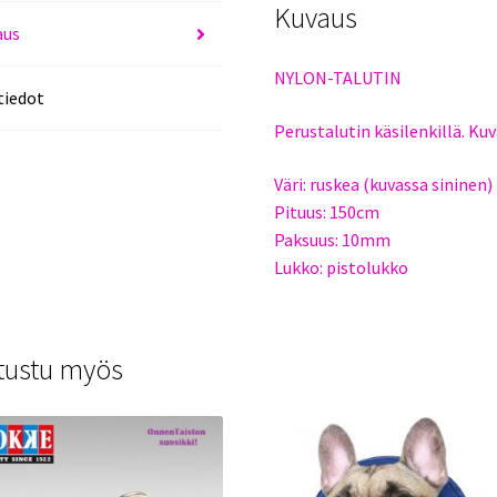
Kuvaus
aus
NYLON-TALUTIN
tiedot
Perustalutin käsilenkillä. Ku
Väri: ruskea (kuvassa sininen)
Pituus: 150cm
Paksuus: 10mm
Lukko: pistolukko
tustu myös