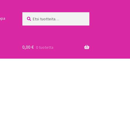
Etsi:
Haku
ppa
0,00
€
0 tuotetta
a