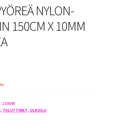
PYÖREÄ NYLON-
IN 150CM X 10MM
EA
pu
):
230048
E
,
TALUTTIMET
,
ULKOILU