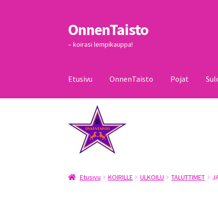
OnnenTaisto
Siirry
Siirry
navigointiin
sisältöön
– koirasi lempikauppa!
Etusivu
OnnenTaisto
Pojat
Sul
Etusivu
Kassa
Oma tili
OnnenTaisto
Ostoskor
Etusivu
KOIRILLE
ULKOILU
TALUTTIMET
J