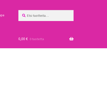
Etsi:
Haku
ppa
0,00
€
0 tuotetta
a