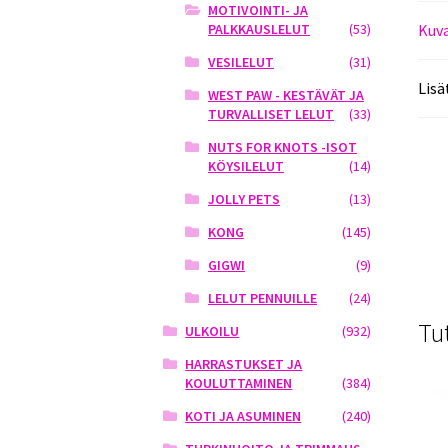
MOTIVOINTI- JA
Kuv
PALKKAUSLELUT
(53)
VESILELUT
(31)
Lisä
WEST PAW - KESTÄVÄT JA
TURVALLISET LELUT
(33)
NUTS FOR KNOTS -ISOT
KÖYSILELUT
(14)
JOLLY PETS
(13)
KONG
(145)
GIGWI
(9)
LELUT PENNUILLE
(24)
Tu
ULKOILU
(932)
HARRASTUKSET JA
KOULUTTAMINEN
(384)
KOTI JA ASUMINEN
(240)