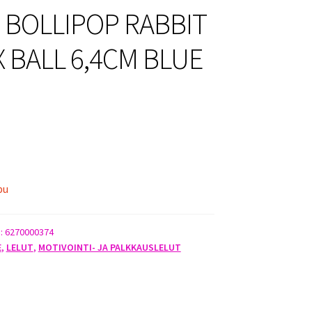
 BOLLIPOP RABBIT
X BALL 6,4CM BLUE
pu
):
6270000374
E
,
LELUT
,
MOTIVOINTI- JA PALKKAUSLELUT