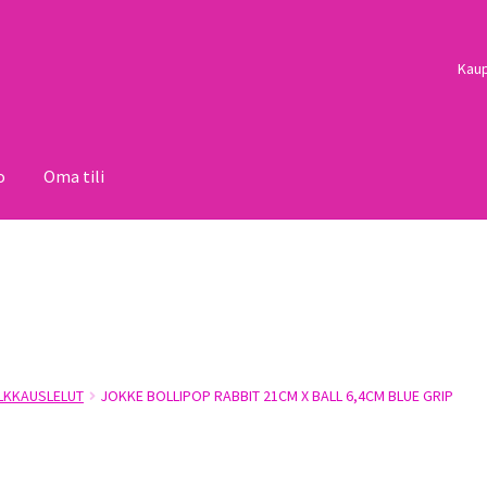
Kau
o
Oma tili
i
Palautukset
Pojat
Sulo
Tietosuojaseloste
Toimitusehdot
Uutisi
ALKKAUSLELUT
JOKKE BOLLIPOP RABBIT 21CM X BALL 6,4CM BLUE GRIP