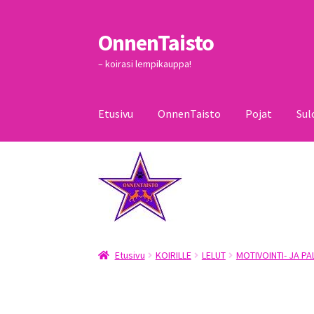
OnnenTaisto
Siirry
Siirry
navigointiin
sisältöön
– koirasi lempikauppa!
Etusivu
OnnenTaisto
Pojat
Sul
Etusivu
Kassa
Oma tili
OnnenTaisto
Ostoskor
Etusivu
KOIRILLE
LELUT
MOTIVOINTI- JA P