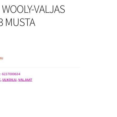
 WOOLY-VALJAS
3 MUSTA
pu
):
6237000634
E
,
ULKOILU
,
VALJAAT