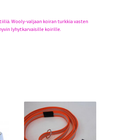
iiliä. Wooly-valjaan koiran turkkia vasten
hyvin lyhytkarvaisille koirille.