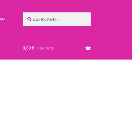
Etsi:
Haku
ppa
0,00
€
0 tuotetta
a