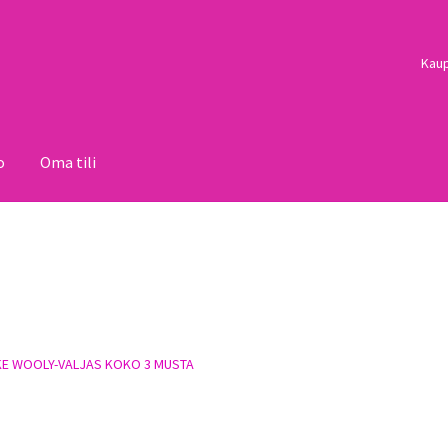
Kau
o
Oma tili
i
Palautukset
Pojat
Sulo
Tietosuojaseloste
Toimitusehdot
Uutisi
E WOOLY-VALJAS KOKO 3 MUSTA