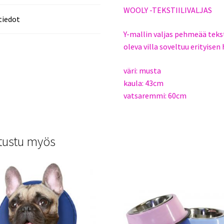
WOOLY -TEKSTIILIVALJAS
tiedot
Y-mallin valjas pehmeää tekst
oleva villa soveltuu erityisen 
väri: musta
kaula: 43cm
vatsaremmi: 60cm
tustu myös