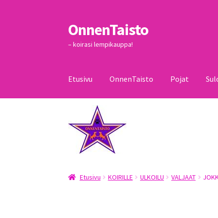
OnnenTaisto
Siirry
Siirry
navigointiin
sisältöön
– koirasi lempikauppa!
Etusivu
OnnenTaisto
Pojat
Sul
Etusivu
Kassa
Oma tili
OnnenTaisto
Ostoskor
Etusivu
KOIRILLE
ULKOILU
VALJAAT
JOKK