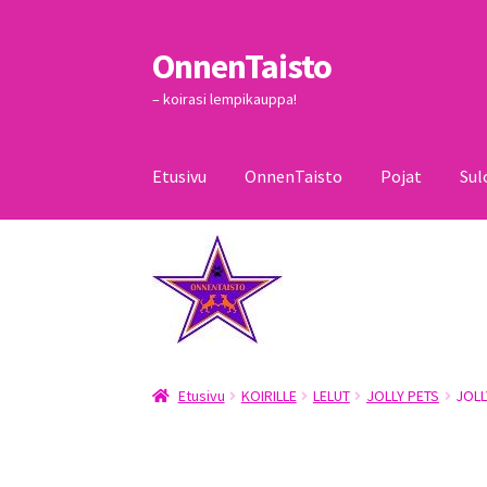
OnnenTaisto
Siirry
Siirry
navigointiin
sisältöön
– koirasi lempikauppa!
Etusivu
OnnenTaisto
Pojat
Sul
Etusivu
Kassa
Oma tili
OnnenTaisto
Ostoskor
Etusivu
KOIRILLE
LELUT
JOLLY PETS
JOLL