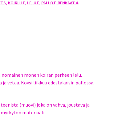
ETS
,
KOIRILLE
,
LELUT
,
PALLOT, RENKAAT &
rinomainen monen koiran perheen lelu.
 ja vetää. Köysi liikkuu edestakaisin pallossa,
teenista (muovi) joka on vahva, joustava ja
ja myrkytön materiaali.