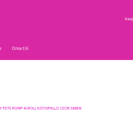
Kau
o
Oma tili
i
Palautukset
Pojat
Sulo
Tietosuojaseloste
Toimitusehdot
Uutisi
Y PETS ROMP-N-ROLL KÖYSIPALLO 15CM SINIEN