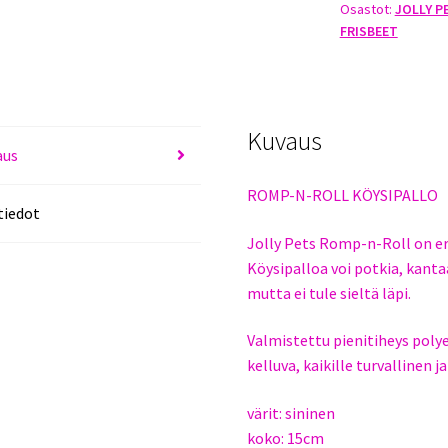
Osastot:
JOLLY P
KÖYSIPALLO
FRISBEET
15CM
SINIEN
määrä
Kuvaus
aus
ROMP-N-ROLL KÖYSIPALLO
tiedot
Jolly Pets Romp-n-Roll on e
Köysipalloa voi potkia, kantaa
mutta ei tule sieltä läpi.
Valmistettu pienitiheys polye
kelluva, kaikille turvallinen 
värit: sininen
koko: 15cm