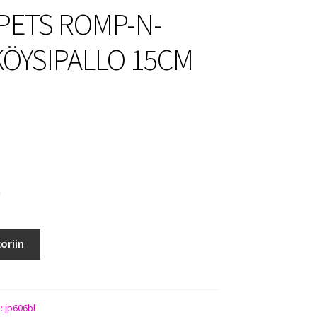
 PETS ROMP-N-
KÖYSIPALLO 15CM
N
a
oriin
):
jp606bl