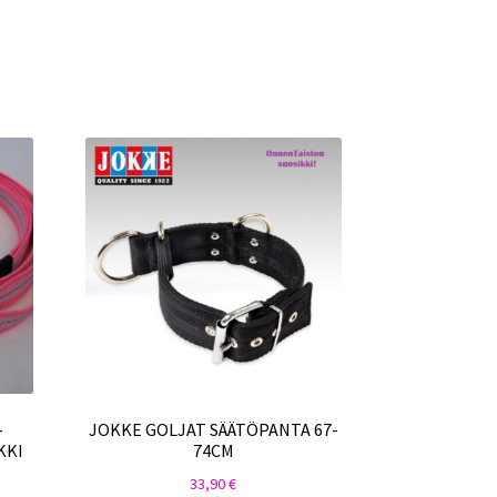
-
JOKKE GOLJAT SÄÄTÖPANTA 67-
KKI
74CM
33,90
€