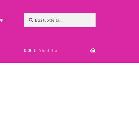
Etsi:
Haku
ppa
0,00
€
0 tuotetta
a