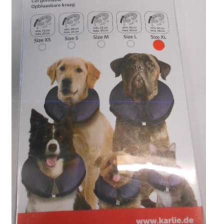
Sulo
Tietosuojaseloste
Toimitusehdot
Uutisia