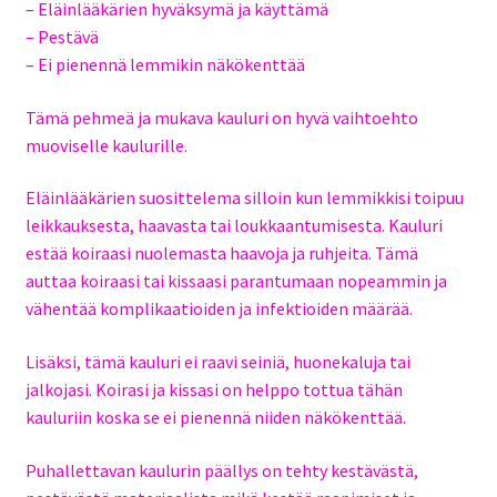
– Eläinlääkärien hyväksymä ja käyttämä
– Pestävä
– Ei pienennä lemmikin näkökenttää
Tämä pehmeä ja mukava kauluri on hyvä vaihtoehto
muoviselle kaulurille.
Eläinlääkärien suosittelema silloin kun lemmikkisi toipuu
leikkauksesta, haavasta tai loukkaantumisesta. Kauluri
estää koiraasi nuolemasta haavoja ja ruhjeita. Tämä
auttaa koiraasi tai kissaasi parantumaan nopeammin ja
vähentää komplikaatioiden ja infektioiden määrää.
Lisäksi, tämä kauluri ei raavi seiniä, huonekaluja tai
jalkojasi. Koirasi ja kissasi on helppo tottua tähän
kauluriin koska se ei pienennä niiden näkökenttää.
Puhallettavan kaulurin päällys on tehty kestävästä,