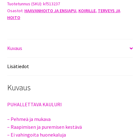
/
Tuotetunnus (SKU):
kf513237
Osastot:
HAAVANHOITO JA ENSIAPU
,
KOIRILLE
,
TERVEYS JA
25-
HOITO
40CM
määrä
Kuvaus
Lisätiedot
Kuvaus
PUHALLETTAVA KAULURI
– Pehmeä ja mukava
– Raapimisen ja puremisen kestävä
– Ei vahingoita huonekaluja