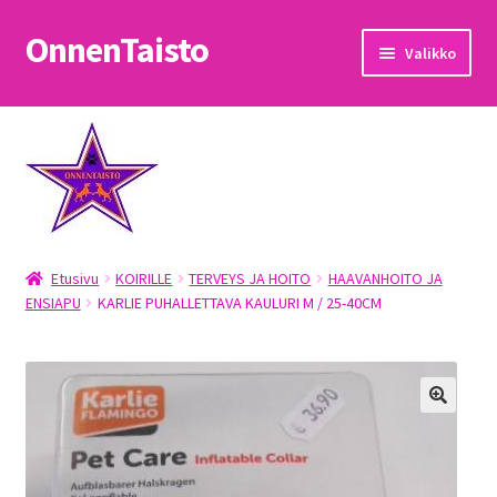
OnnenTaisto
Siirry
Siirry
Valikko
navigointiin
sisältöön
Etusivu
Kassa
Oma tili
Etusivu
KOIRILLE
TERVEYS JA HOITO
HAAVANHOITO JA
OnnenTaisto
ENSIAPU
KARLIE PUHALLETTAVA KAULURI M / 25-40CM
Ostoskori
Palautukset
Pojat