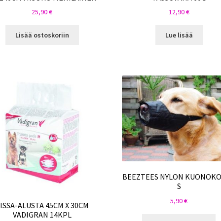
25,90
€
12,90
€
Lisää ostoskoriin
Lue lisää
BEEZTEES NYLON KUONOK
S
5,90
€
ISSA-ALUSTA 45CM X 30CM
VADIGRAN 14KPL