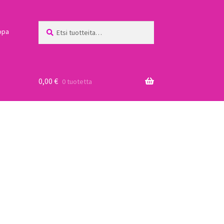
Etsi:
Haku
ppa
0,00
€
0 tuotetta
a