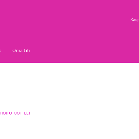
Kau
o
Oma tili
i
Palautukset
Pojat
Sulo
Tietosuojaseloste
Toimitusehdot
Uutisi
 HOITOTUOTTEET