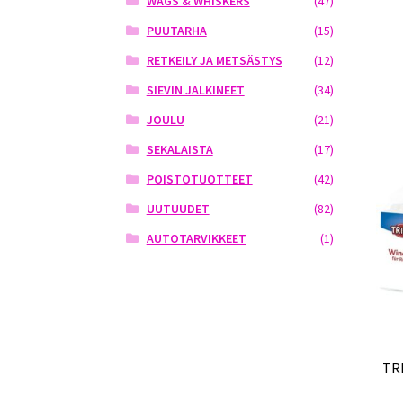
WAGS & WHISKERS
(47)
PUUTARHA
(15)
RETKEILY JA METSÄSTYS
(12)
SIEVIN JALKINEET
(34)
JOULU
(21)
SEKALAISTA
(17)
POISTOTUOTTEET
(42)
UUTUUDET
(82)
AUTOTARVIKKEET
(1)
TR