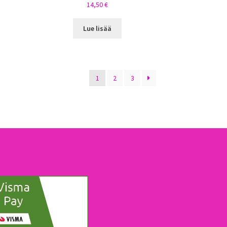
14,50
€
Lue lisää
1
2
3