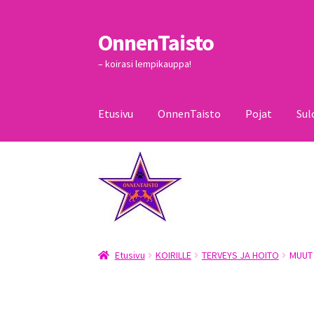
OnnenTaisto
Siirry
Siirry
navigointiin
sisältöön
– koirasi lempikauppa!
Etusivu
OnnenTaisto
Pojat
Sul
Etusivu
Kassa
Oma tili
OnnenTaisto
Ostoskor
Etusivu
KOIRILLE
TERVEYS JA HOITO
MUUT