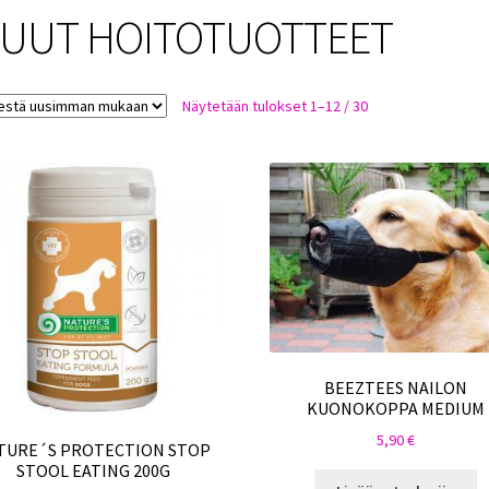
UUT HOITOTUOTTEET
Sorted
Näytetään tulokset 1–12 / 30
by
latest
BEEZTEES NAILON
KUONOKOPPA MEDIUM
5,90
€
TURE´S PROTECTION STOP
STOOL EATING 200G