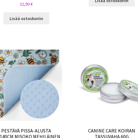
Lisää ostoskoriin
22,90
€
Lisää ostoskoriin
PESTÄVÄ PISSA-ALUSTA
CANINE CARE KOIRAN
X140CM MISOKO MEHILÄINEN
TASSUVAHA 60G