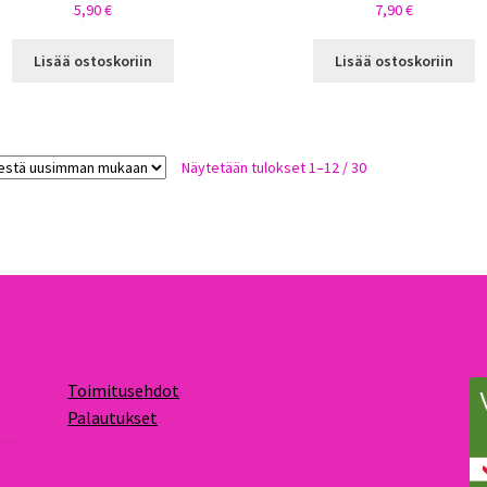
5,90
€
7,90
€
Lisää ostoskoriin
Lisää ostoskoriin
Sorted
Näytetään tulokset 1–12 / 30
by
latest
Toimitusehdot
Palautukset