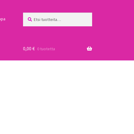
Etsi:
Haku
ppa
0,00
€
0 tuotetta
a