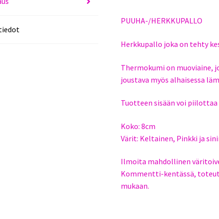
aus
PUUHA-/HERKKUPALLO
tiedot
Herkkupallo joka on tehty k
Thermokumi on muoviaine, jok
joustava myös alhaisessa läm
Tuotteen sisään voi piilottaa
Koko: 8cm
Värit: Keltainen, Pinkki ja sin
Ilmoita mahdollinen väritoive
Kommentti-kentässä, toteut
mukaan.