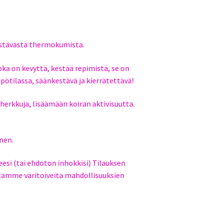
estävästä thermokumista.
a on kevyttä, kestää repimistä, se on
pötilassa, säänkestävä ja kierrätettävä!
 herkkuja, lisäämään koiran aktivisuutta.
inen.
esi (tai ehdoton inhokkisi) Tilauksen
amme väritoiveita mahdollisuuksien