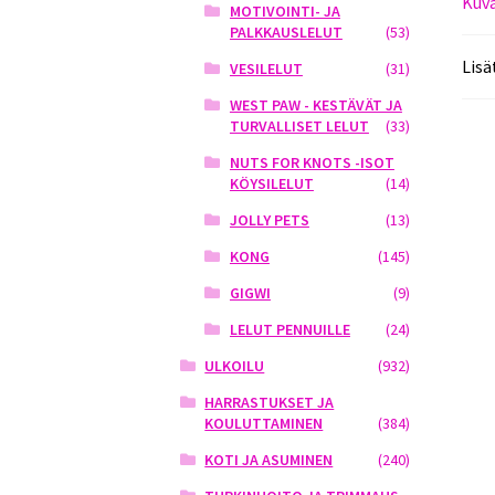
Kuv
MOTIVOINTI- JA
PALKKAUSLELUT
(53)
Lisä
VESILELUT
(31)
WEST PAW - KESTÄVÄT JA
TURVALLISET LELUT
(33)
NUTS FOR KNOTS -ISOT
KÖYSILELUT
(14)
JOLLY PETS
(13)
KONG
(145)
GIGWI
(9)
LELUT PENNUILLE
(24)
ULKOILU
(932)
HARRASTUKSET JA
KOULUTTAMINEN
(384)
KOTI JA ASUMINEN
(240)