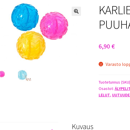
KARLI
PUUHA
6,90
€
Varasto lop
Tuotetunnus (SKU
Osastot:
ÄLYPELI
LELUT
,
UUTUUDE
Kuvaus