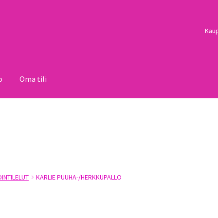
Kau
o
Oma tili
i
Palautukset
Pojat
Sulo
Tietosuojaseloste
Toimitusehdot
Uutisi
OINTILELUT
KARLIE PUUHA-/HERKKUPALLO