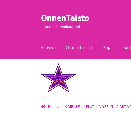
OnnenTaisto
Siirry
Siirry
navigointiin
sisältöön
– koirasi lempikauppa!
Etusivu
OnnenTaisto
Pojat
Sul
Etusivu
Kassa
Oma tili
OnnenTaisto
Ostoskor
Etusivu
KOIRILLE
LELUT
ÄLYPELIT JA AKTIV