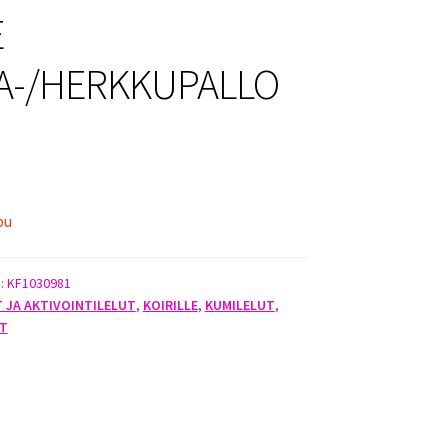
E
-/HERKKUPALLO
pu
):
KF1030981
T JA AKTIVOINTILELUT
,
KOIRILLE
,
KUMILELUT
,
T