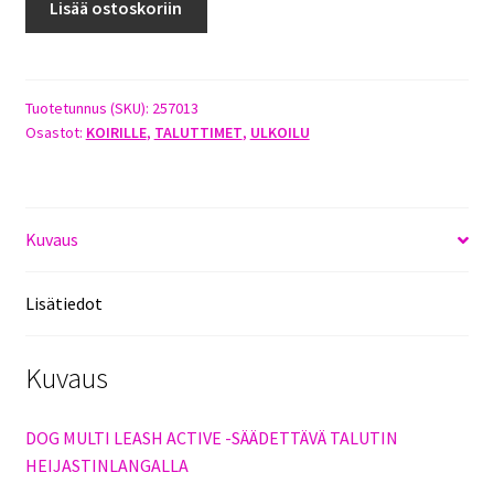
Lisää ostoskoriin
EQUIP
NEOPREENITALUTIN
200CM
X
Tuotetunnus (SKU):
257013
Osastot:
KOIRILLE
,
TALUTTIMET
,
ULKOILU
20MM
VIHREÄ
määrä
Kuvaus
Lisätiedot
Kuvaus
DOG MULTI LEASH ACTIVE -SÄÄDETTÄVÄ TALUTIN
HEIJASTINLANGALLA