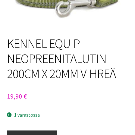
Sulo
Tietosuojaseloste
Toimitusehdot
KENNEL EQUIP
Uutisia
NEOPREENITALUTIN
200CM X 20MM VIHREÄ
19,90
€
1 varastossa
KENNEL