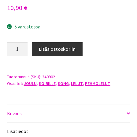
10,90
€
5 varastossa
KONG
Lisää ostoskoriin
HOLIDAY
COZIE
REINDEER
määrä
Tuotetunnus (SKU):
340902
Osastot:
JOULU
,
KOIRILLE
,
KONG
,
LELUT
,
PEHMOLELUT
Kuvaus
Lisätiedot