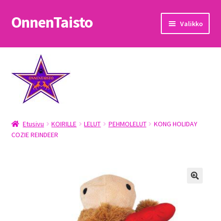
OnnenTaisto
Siirry
Siirry
Valikko
navigointiin
sisältöön
Etusivu
Kassa
Oma tili
Etusivu
KOIRILLE
LELUT
PEHMOLELUT
KONG HOLIDAY
OnnenTaisto
COZIE REINDEER
Ostoskori
Palautukset
Pojat