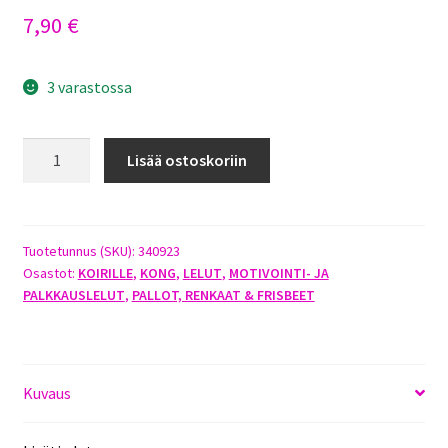
7,90
€
3 varastossa
KONG
Lisää ostoskoriin
TAGALONG
BALL
MEDIUM
määrä
Tuotetunnus (SKU):
340923
Osastot:
KOIRILLE
,
KONG
,
LELUT
,
MOTIVOINTI- JA
PALKKAUSLELUT
,
PALLOT, RENKAAT & FRISBEET
Kuvaus