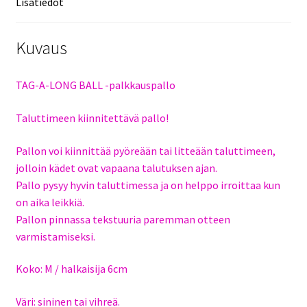
Lisätiedot
Kuvaus
TAG-A-LONG BALL -palkkauspallo
Taluttimeen kiinnitettävä pallo!
Pallon voi kiinnittää pyöreään tai litteään taluttimeen,
jolloin kädet ovat vapaana talutuksen ajan.
Pallo pysyy hyvin taluttimessa ja on helppo irroittaa kun
on aika leikkiä.
Pallon pinnassa tekstuuria paremman otteen
varmistamiseksi.
Koko: M / halkaisija 6cm
Väri: sininen tai vihreä.