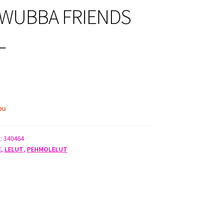
WUBBA FRIENDS
L
pu
):
340464
E
,
LELUT
,
PEHMOLELUT