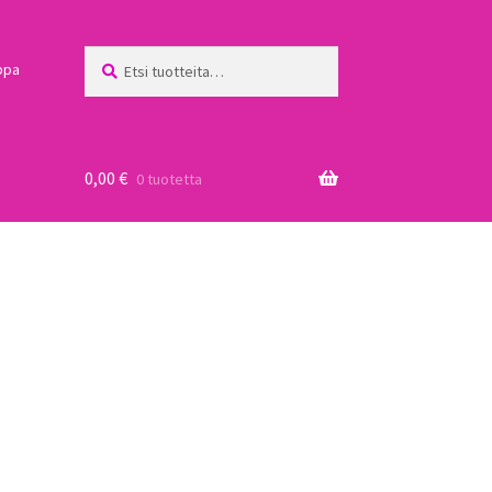
Etsi:
Haku
ppa
0,00
€
0 tuotetta
a