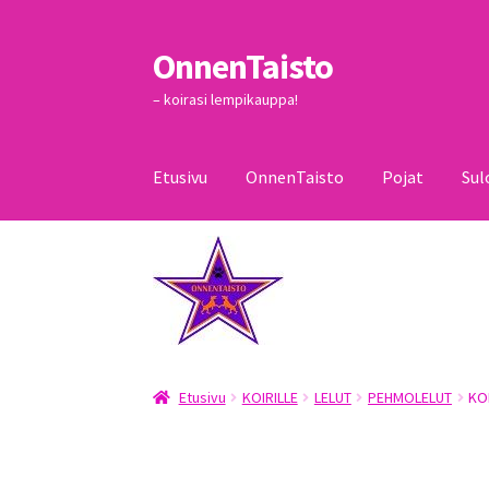
OnnenTaisto
Siirry
Siirry
navigointiin
sisältöön
– koirasi lempikauppa!
Etusivu
OnnenTaisto
Pojat
Sul
Etusivu
Kassa
Oma tili
OnnenTaisto
Ostoskor
Etusivu
KOIRILLE
LELUT
PEHMOLELUT
KO