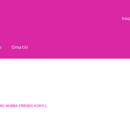
Kau
o
Oma tili
i
Palautukset
Pojat
Sulo
Tietosuojaseloste
Toimitusehdot
Uutisi
NG WUBBA FRIENDS KOKO L