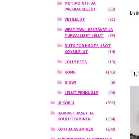
MOTIVOINTI- JA
PALKKAUSLELUT
(53)
Lisä
VESILELUT
(31)
WEST PAW - KESTÄVÄT JA
TURVALLISET LELUT
(33)
NUTS FOR KNOTS -ISOT
KÖYSILELUT
(14)
JOLLY PETS
(13)
Tu
KONG
(145)
GIGWI
(9)
LELUT PENNUILLE
(24)
ULKOILU
(932)
HARRASTUKSET JA
KOULUTTAMINEN
(384)
KOTI JA ASUMINEN
(240)