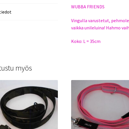
WUBBA FRIENDS
tiedot
Vingulla varustetut, pehmole
vaikka unileluina! Hahmo vai
Koko: L = 35cm
tustu myös