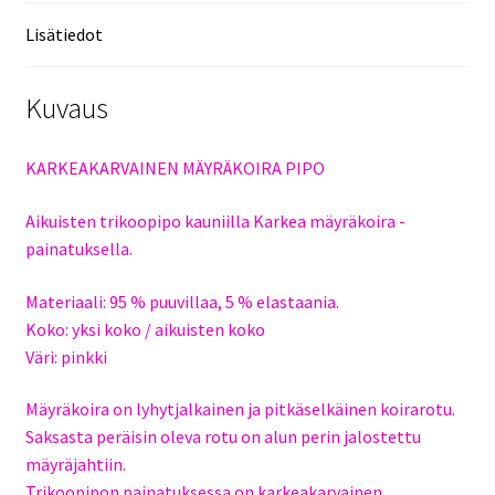
Lisätiedot
Kuvaus
KARKEAKARVAINEN MÄYRÄKOIRA PIPO
Aikuisten trikoopipo kauniilla Karkea mäyräkoira -
painatuksella.
Materiaali: 95 % puuvillaa, 5 % elastaania.
Koko: yksi koko / aikuisten koko
Väri: pinkki
Mäyräkoira on lyhytjalkainen ja pitkäselkäinen koirarotu.
Saksasta peräisin oleva rotu on alun perin jalostettu
mäyräjahtiin.
Trikoopipon painatuksessa on karkeakarvainen