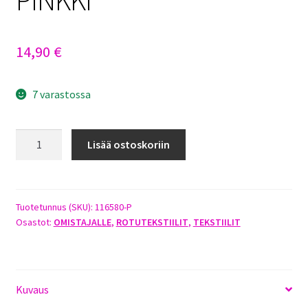
14,90
€
7 varastossa
KARKEAKARVAINEN
Lisää ostoskoriin
MÄYRÄKOIRA
PIPO
PINKKI
määrä
Tuotetunnus (SKU):
116580-P
Osastot:
OMISTAJALLE
,
ROTUTEKSTIILIT
,
TEKSTIILIT
Kuvaus