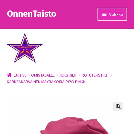
OnnenTaisto
Siirry
Siirry
Valikko
navigointiin
sisältöön
Etusivu
Kassa
Oma tili
Etusivu
OMISTAJALLE
TEKSTIILIT
ROTUTEKSTIILIT
OnnenTaisto
KARKEAKARVAINEN MÄYRÄKOIRA PIPO PINKKI
Ostoskori
Palautukset
Pojat