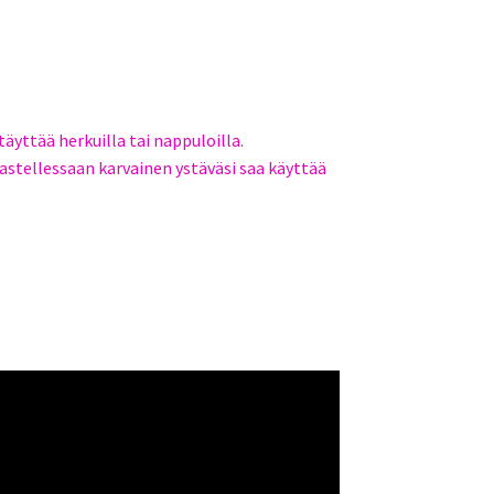
e
täyttää herkuilla tai nappuloilla.
astellessaan karvainen ystäväsi saa käyttää