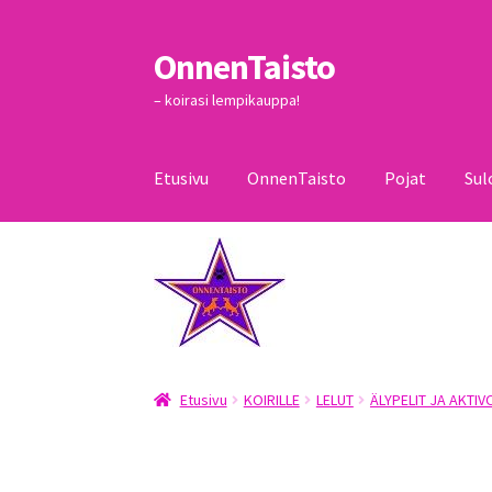
OnnenTaisto
Siirry
Siirry
navigointiin
sisältöön
– koirasi lempikauppa!
Etusivu
OnnenTaisto
Pojat
Sul
Etusivu
Kassa
Oma tili
OnnenTaisto
Ostoskor
Etusivu
KOIRILLE
LELUT
ÄLYPELIT JA AKTIV