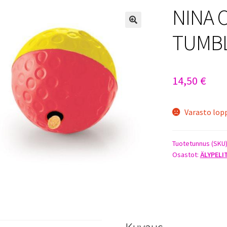
NINA 
TUMBL
14,50
€
Varasto lop
Tuotetunnus (SKU
Osastot:
ÄLYPELI