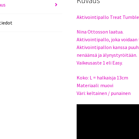
Kuvaus
aus
Aktivointipallo Treat Tumbl
tiedot
Nina Ottosson laatua.
Aktivointipallo, joka voidaan 
Aktivointipallon kanssa puuh
nenäänsä ja älynystyröitään.
Vaikeusaste 1 eli Easy.
Koko: L = halkaisja 13cm
Materiaali: muovi
Väri: keltainen / punainen