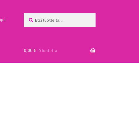
Etsi:
Haku
ppa
0,00
€
0 tuotetta
a