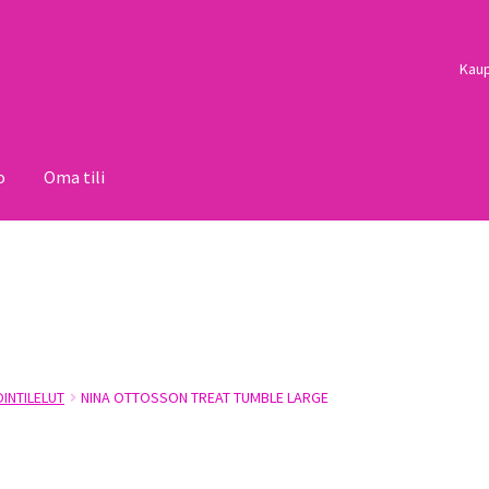
Kau
o
Oma tili
i
Palautukset
Pojat
Sulo
Tietosuojaseloste
Toimitusehdot
Uutisi
OINTILELUT
NINA OTTOSSON TREAT TUMBLE LARGE