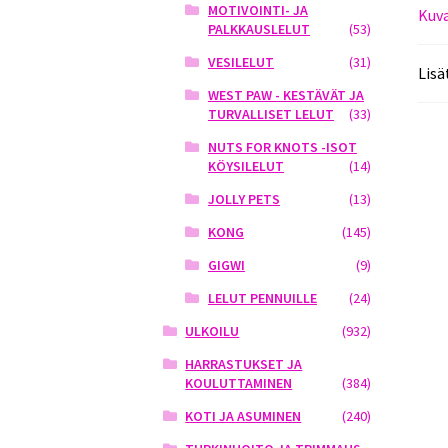
MOTIVOINTI- JA
Kuv
PALKKAUSLELUT
(53)
VESILELUT
(31)
Lisä
WEST PAW - KESTÄVÄT JA
TURVALLISET LELUT
(33)
NUTS FOR KNOTS -ISOT
KÖYSILELUT
(14)
JOLLY PETS
(13)
KONG
(145)
GIGWI
(9)
LELUT PENNUILLE
(24)
ULKOILU
(932)
HARRASTUKSET JA
KOULUTTAMINEN
(384)
KOTI JA ASUMINEN
(240)