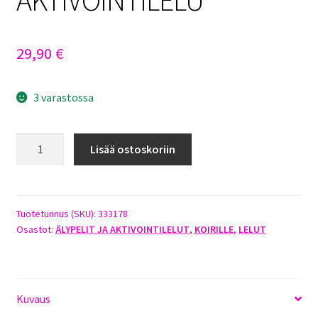
29,90
€
3 varastossa
NINA
Lisää ostoskoriin
OTTOSSON
WOBBLE
BOWL
-
Tuotetunnus (SKU):
333178
Osastot:
ÄLYPELIT JA AKTIVOINTILELUT
,
KOIRILLE
,
LELUT
AKTIVOINTILELU
määrä
Kuvaus