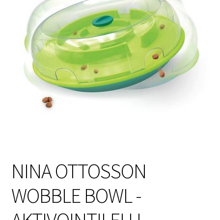
Sulo
Tietosuojaseloste
Toimitusehdot
Uutisia
NINA OTTOSSON
WOBBLE BOWL -
AKTIVOINTILELU