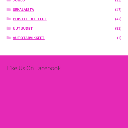
JOULU
(21)
SEKALAISTA
(17)
POISTOTUOTTEET
(42)
UUTUUDET
(82)
AUTOTARVIKKEET
(1)
Like Us On Facebook