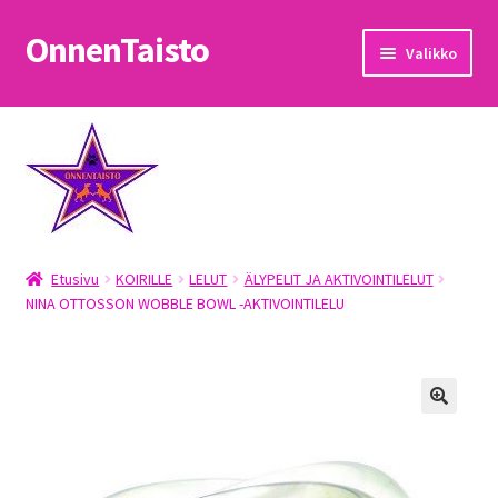
OnnenTaisto
Siirry
Siirry
Valikko
navigointiin
sisältöön
Etusivu
Kassa
Oma tili
Etusivu
KOIRILLE
LELUT
ÄLYPELIT JA AKTIVOINTILELUT
OnnenTaisto
NINA OTTOSSON WOBBLE BOWL -AKTIVOINTILELU
Ostoskori
Palautukset
Pojat