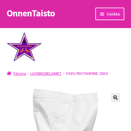
OnnenTaisto
Siirry
Siirry
Valikko
navigointiin
sisältöön
Etusivu
Kassa
Oma tili
Etusivu
LUONNONELÄIMET
OSKU RIISTAHERNE 25KG
OnnenTaisto
Ostoskori
Palautukset
Pojat