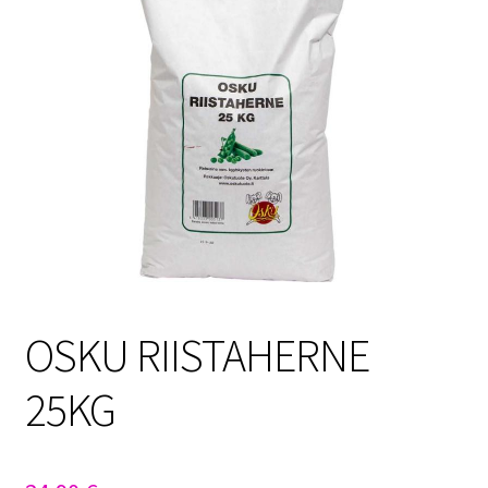
Sulo
Tietosuojaseloste
Toimitusehdot
Uutisia
OSKU RIISTAHERNE
25KG