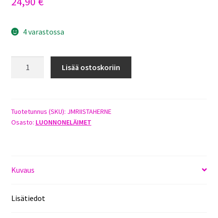
24,90
€
4 varastossa
OSKU
Lisää ostoskoriin
RIISTAHERNE
25KG
määrä
Tuotetunnus (SKU):
JMRIISTAHERNE
Osasto:
LUONNONELÄIMET
Kuvaus
Lisätiedot