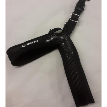
Sulo
Tietosuojaseloste
Toimitusehdot
Uutisia