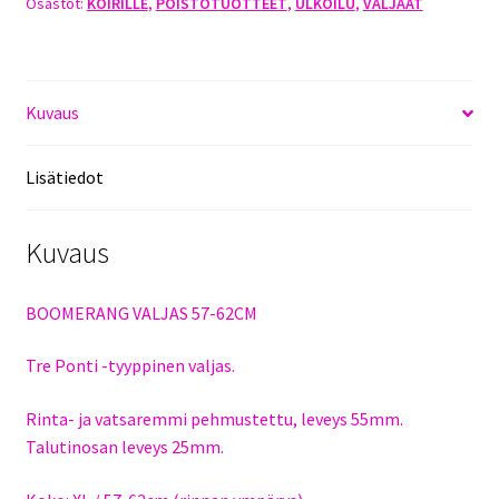
Osastot:
KOIRILLE
,
POISTOTUOTTEET
,
ULKOILU
,
VALJAAT
MUSTA
määrä
Kuvaus
Lisätiedot
Kuvaus
BOOMERANG VALJAS 57-62CM
Tre Ponti -tyyppinen valjas.
Rinta- ja vatsaremmi pehmustettu, leveys 55mm.
Talutinosan leveys 25mm.