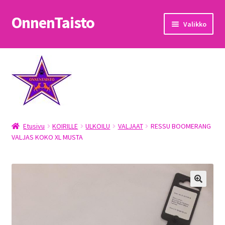
OnnenTaisto
Siirry
Siirry
Valikko
navigointiin
sisältöön
Etusivu
Kassa
Oma tili
Etusivu
KOIRILLE
ULKOILU
VALJAAT
RESSU BOOMERANG
OnnenTaisto
VALJAS KOKO XL MUSTA
Ostoskori
Palautukset
Pojat