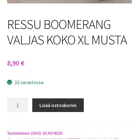
RESSU BOOMERANG
VALJAS KOKO XL MUSTA
8,90
€
22 varastossa
RESSU
Lisää ostoskoriin
BOOMERANG
VALJAS
KOKO
XL
Tuotetunnus (SKU):
613074020