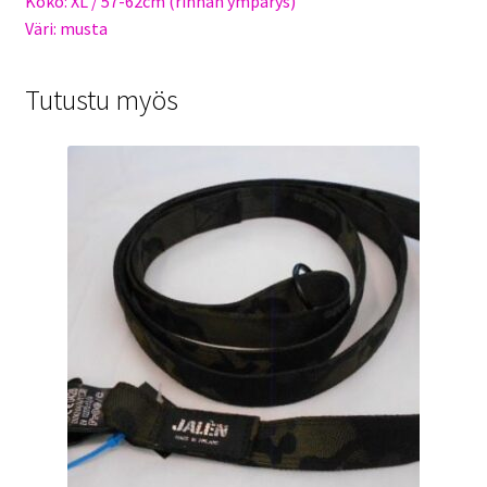
Koko: XL / 57-62cm (rinnan ympärys)
Väri: musta
Tutustu myös