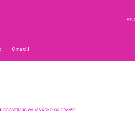
Kau
o
Oma tili
i
Palautukset
Pojat
Sulo
Tietosuojaseloste
Toimitusehdot
Uutisi
U BOOMERANG VALJAS KOKO XXL ORANSSI