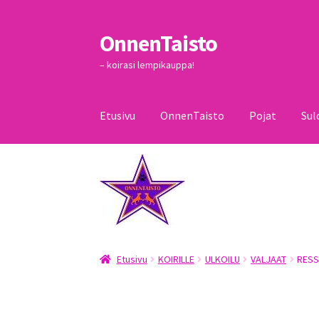
OnnenTaisto
Siirry
Siirry
navigointiin
sisältöön
– koirasi lempikauppa!
Etusivu
OnnenTaisto
Pojat
Sul
Etusivu
Kassa
Oma tili
OnnenTaisto
Ostoskor
Etusivu
KOIRILLE
ULKOILU
VALJAAT
RESS