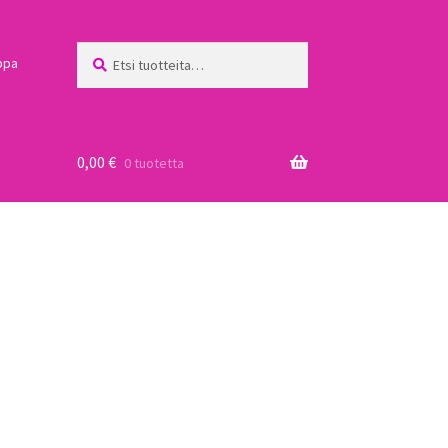
Etsi:
Haku
ppa
0,00
€
0 tuotetta
a