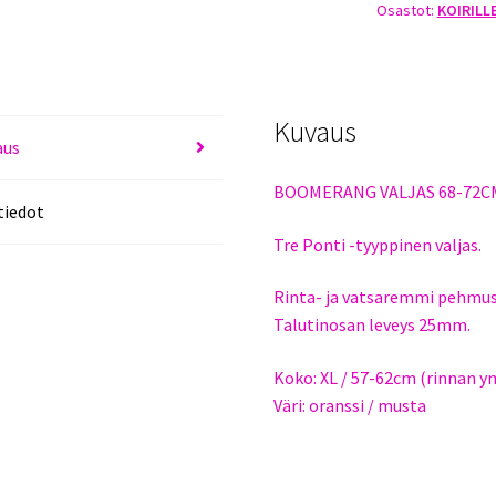
Osastot:
KOIRILL
ORANSSI
määrä
Kuvaus
aus
BOOMERANG VALJAS 68-72C
tiedot
Tre Ponti -tyyppinen valjas.
Rinta- ja vatsaremmi pehmus
Talutinosan leveys 25mm.
Koko: XL / 57-62cm (rinnan y
Väri: oranssi / musta