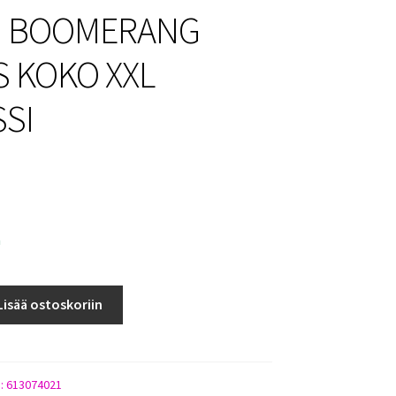
U BOOMERANG
S KOKO XXL
SI
a
Lisää ostoskoriin
):
613074021