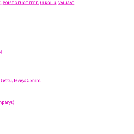
E
,
POISTOTUOTTEET
,
ULKOILU
,
VALJAAT
M
tettu, leveys 55mm.
mpärys)