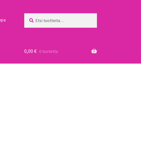
Etsi:
Haku
ppa
0,00
€
0 tuotetta
a