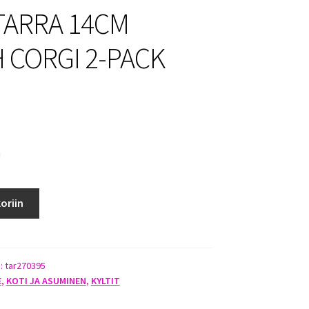
ARRA 14CM
 CORGI 2-PACK
a
oriin
):
tar270395
E
,
KOTI JA ASUMINEN
,
KYLTIT