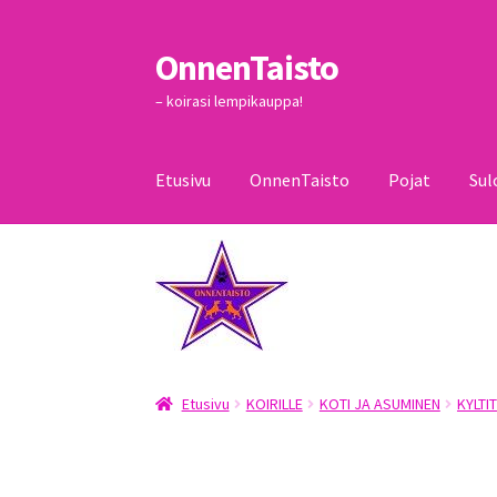
OnnenTaisto
Siirry
Siirry
navigointiin
sisältöön
– koirasi lempikauppa!
Etusivu
OnnenTaisto
Pojat
Sul
Etusivu
Kassa
Oma tili
OnnenTaisto
Ostoskor
Etusivu
KOIRILLE
KOTI JA ASUMINEN
KYLTIT