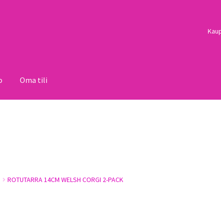
Kau
o
Oma tili
i
Palautukset
Pojat
Sulo
Tietosuojaseloste
Toimitusehdot
Uutisi
ROTUTARRA 14CM WELSH CORGI 2-PACK