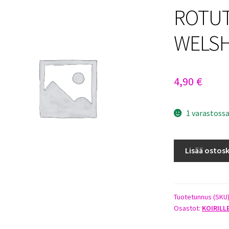
ROTUT
WELSH
4,90
€
1 varastoss
ROTUTARRA
Lisää ostosk
14CM
WELSH
CORGI
2-
Tuotetunnus (SKU
Osastot:
KOIRILL
PACK
määrä