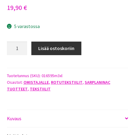
19,90
€
5 varastossa
SARPLANINAC
Lisää ostoskoriin
T-
PAITA
MUSTA
3XL
Tuotetunnus (SKU):
016595m3xl
Osastot:
OMISTAJALLE
,
ROTUTEKSTIILIT
,
SARPLANINAC
määrä
TUOTTEET
,
TEKSTIILIT
Kuvaus