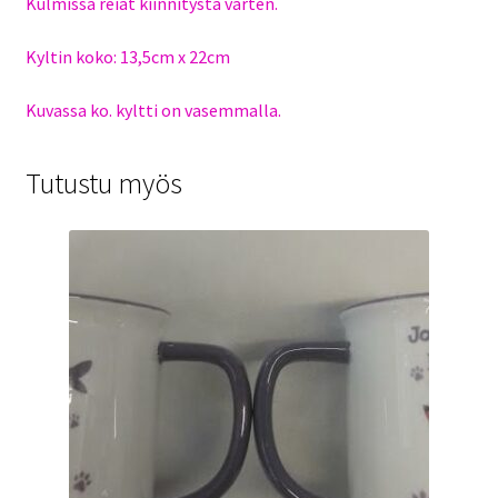
Kulmissa reiät kiinnitystä varten.
Kyltin koko: 13,5cm x 22cm
Kuvassa ko. kyltti on vasemmalla.
Tutustu myös