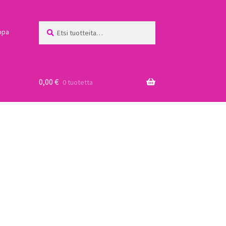
Etsi:
Haku
ppa
0,00
€
0 tuotetta
a