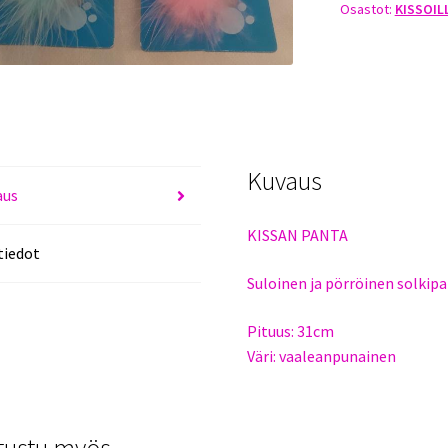
Osastot:
KISSOIL
määrä
Kuvaus
aus
KISSAN PANTA
tiedot
Suloinen ja pörröinen solkipa
Pituus: 31cm
Väri: vaaleanpunainen