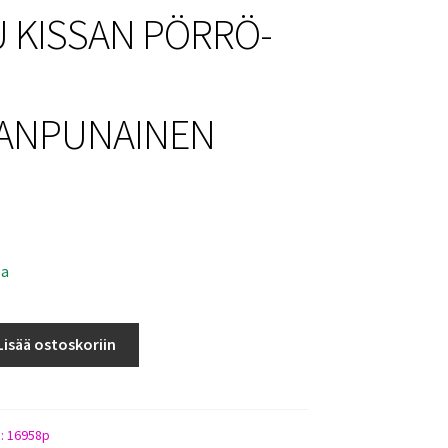
 KISSAN PÖRRÖ-
ANPUNAINEN
sa
Lisää ostoskoriin
INEN
):
16958p