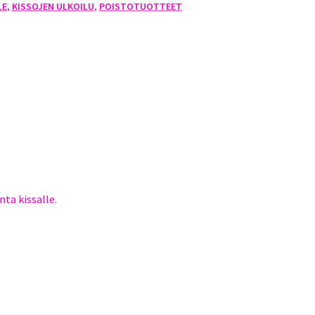
LE
,
KISSOJEN ULKOILU
,
POISTOTUOTTEET
nta kissalle.