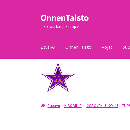
OnnenTaisto
Siirry
Siirry
navigointiin
sisältöön
– koirasi lempikauppa!
Etusivu
OnnenTaisto
Pojat
Sul
Etusivu
Kassa
Oma tili
OnnenTaisto
Ostoskor
Etusivu
KISSOILLE
KISSOJEN ULKOILU
TUP