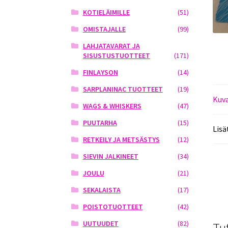
KOTIELÄIMILLE
(51)
OMISTAJALLE
(99)
LAHJATAVARAT JA
SISUSTUSTUOTTEET
(171)
FINLAYSON
(14)
SARPLANINAC TUOTTEET
(19)
Kuv
WAGS & WHISKERS
(47)
PUUTARHA
(15)
Lisä
RETKEILY JA METSÄSTYS
(12)
SIEVIN JALKINEET
(34)
JOULU
(21)
SEKALAISTA
(17)
POISTOTUOTTEET
(42)
UUTUUDET
(82)