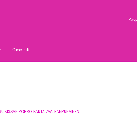
Kau
o
Oma tili
i
Palautukset
Pojat
Sulo
Tietosuojaseloste
Toimitusehdot
Uutisi
SU KISSAN PÖRRÖ-PANTA VAALEANPUNAINEN