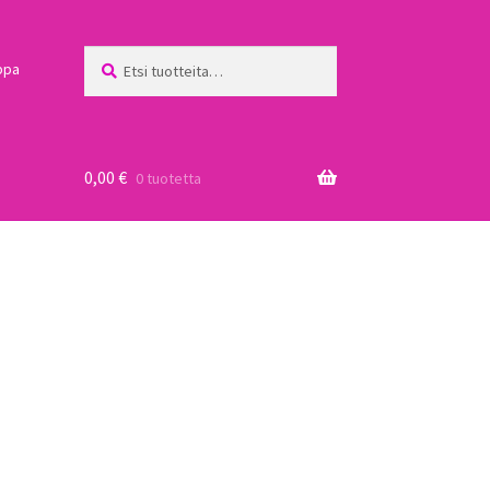
Etsi:
Haku
ppa
0,00
€
0 tuotetta
a