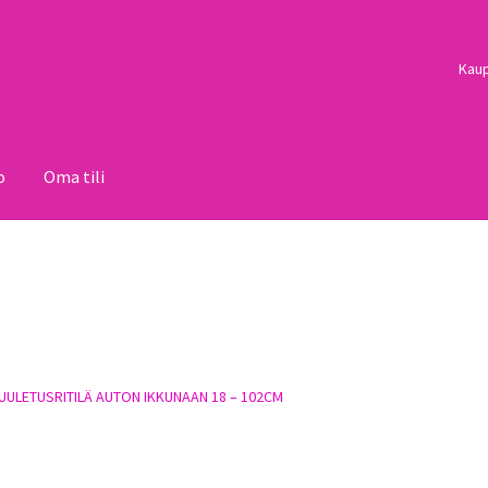
Kau
o
Oma tili
i
Palautukset
Pojat
Sulo
Tietosuojaseloste
Toimitusehdot
Uutisi
UULETUSRITILÄ AUTON IKKUNAAN 18 – 102CM