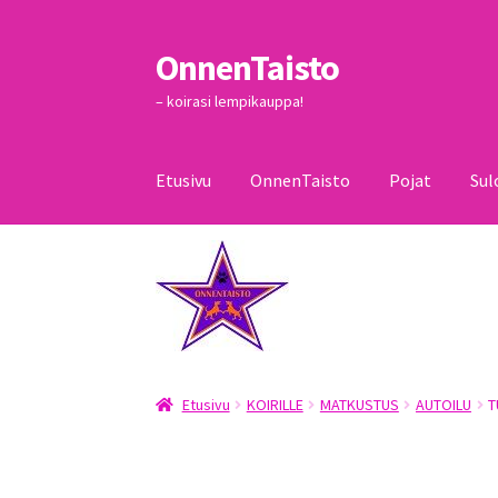
OnnenTaisto
Siirry
Siirry
navigointiin
sisältöön
– koirasi lempikauppa!
Etusivu
OnnenTaisto
Pojat
Sul
Etusivu
Kassa
Oma tili
OnnenTaisto
Ostoskor
Etusivu
KOIRILLE
MATKUSTUS
AUTOILU
T