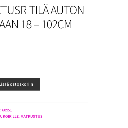
TUSRITILÄ AUTON
AAN 18 – 102CM
a
LÄ
Lisää ostoskoriin
):
60951
U
,
KOIRILLE
,
MATKUSTUS