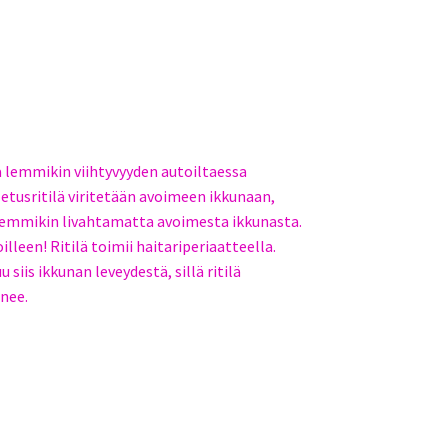
a lemmikin viihtyvyyden autoiltaessa
tusritilä viritetään avoimeen ikkunaan,
i lemmikin livahtamatta avoimesta ikkunasta.
illeen! Ritilä toimii haitariperiaatteella.
 siis ikkunan leveydestä, sillä ritilä
nee.