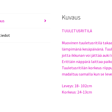
Kuvaus
aus
TUULETUSRITILÄ
tiedot
Muovinen tuuletusritilä taka
lämpimänä kesäpäivänä. Tuule
jotta ikkunan voi jättää auk
Erittäin näppärä laittaa paiko
Tuuletusritilän korkeus riippuu
madaltuu samalla kun se leve
Leveys: 18- 102cm
Korkeus: 24-13cm