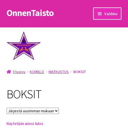
OnnenTaisto
Siirry
Siirry
Valikko
navigointiin
sisältöön
Etusivu
Kassa
Oma tili
Etusivu
KOIRILLE
MATKUSTUS
BOKSIT
OnnenTaisto
Ostoskori
BOKSIT
Palautukset
Pojat
Näytetään ainoa tulos