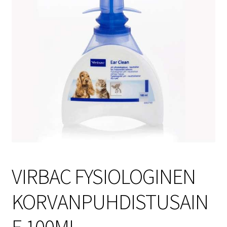
Sulo
Tietosuojaseloste
Toimitusehdot
Uutisia
VIRBAC FYSIOLOGINEN
KORVANPUHDISTUSAIN
E 100ML