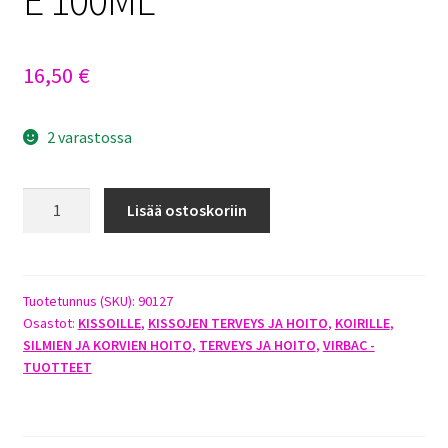
16,50
€
2 varastossa
VIRBAC
Lisää ostoskoriin
FYSIOLOGINEN
KORVANPUHDISTUSAINE
100ML
määrä
Tuotetunnus (SKU):
90127
Osastot:
KISSOILLE
,
KISSOJEN TERVEYS JA HOITO
,
KOIRILLE
,
SILMIEN JA KORVIEN HOITO
,
TERVEYS JA HOITO
,
VIRBAC -
TUOTTEET