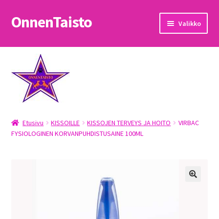
OnnenTaisto
Siirry
Siirry
Valikko
navigointiin
sisältöön
Etusivu
Kassa
Oma tili
Etusivu
KISSOILLE
KISSOJEN TERVEYS JA HOITO
VIRBAC
OnnenTaisto
FYSIOLOGINEN KORVANPUHDISTUSAINE 100ML
Ostoskori
Palautukset
Pojat