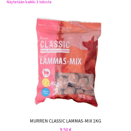
Sorted
Näytetään kaikki 3 tulosta
Sulo
by
latest
Tietosuojaseloste
Toimitusehdot
Uutisia
MURREN CLASSIC LAMMAS-MIX 1KG
9,50
€