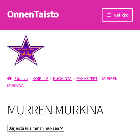
OnnenTaisto
Siirry
Siirry
Valikko
navigointiin
sisältöön
Etusivu
Kassa
Oma tili
Etusivu
KOIRILLE
RUOKINTA
PAKASTEET
MURREN
OnnenTaisto
MURKINA
Ostoskori
MURREN MURKINA
Palautukset
Pojat