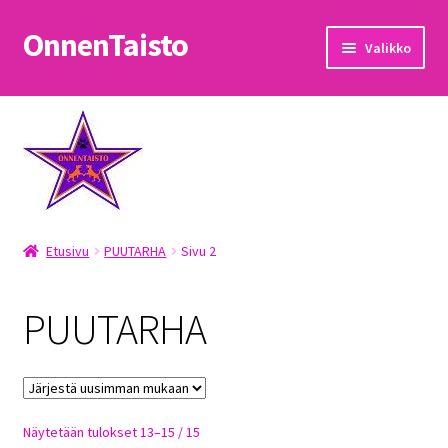
OnnenTaisto
Siirry
Siirry
Valikko
navigointiin
sisältöön
Etusivu
Kassa
Oma tili
Etusivu
PUUTARHA
Sivu 2
OnnenTaisto
Ostoskori
PUUTARHA
Palautukset
Pojat
Sorted
Näytetään tulokset 13–15 / 15