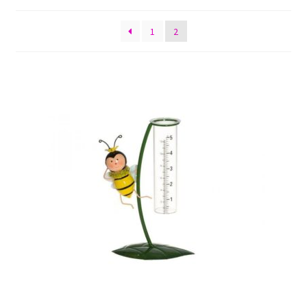
by
Sulo
latest
1
2
Tietosuojaseloste
Toimitusehdot
Uutisia