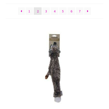
by
Sulo
latest
1
2
3
4
5
6
7
Tietosuojaseloste
Toimitusehdot
Uutisia