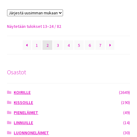
Sorted
Näytetään tulokset 13–24 / 82
by
latest
1
2
3
4
5
6
7
Osastot
KOIRILLE
(2649)
KISSOILLE
(190)
PIENELÄIMET
(49)
LINNUILLE
(14)
LUONNONELÄIMET
(30)