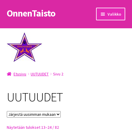
OnnenTaisto
Siirry
Siirry
Valikko
navigointiin
sisältöön
Etusivu
Kassa
Oma tili
Etusivu
UUTUUDET
Sivu 2
OnnenTaisto
Ostoskori
UUTUUDET
Palautukset
Pojat
Sorted
Näytetään tulokset 13–24 / 82