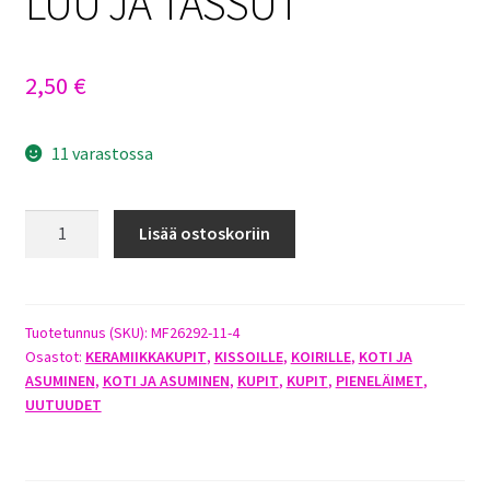
LUU JA TASSUT
2,50
€
11 varastossa
KERAAMINEN
Lisää ostoskoriin
KUPPI
10CM
VALKOINEN/PUNAINEN
LUU
Tuotetunnus (SKU):
MF26292-11-4
Osastot:
KERAMIIKKAKUPIT
,
KISSOILLE
,
KOIRILLE
,
KOTI JA
JA
ASUMINEN
,
KOTI JA ASUMINEN
,
KUPIT
,
KUPIT
,
PIENELÄIMET
,
TASSUT
UUTUUDET
määrä