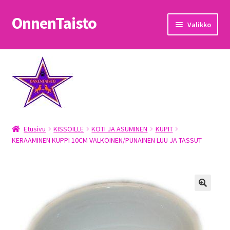
OnnenTaisto
Siirry
Siirry
Valikko
navigointiin
sisältöön
Etusivu
Kassa
Oma tili
Etusivu
KISSOILLE
KOTI JA ASUMINEN
KUPIT
OnnenTaisto
KERAAMINEN KUPPI 10CM VALKOINEN/PUNAINEN LUU JA TASSUT
Ostoskori
Palautukset
Pojat