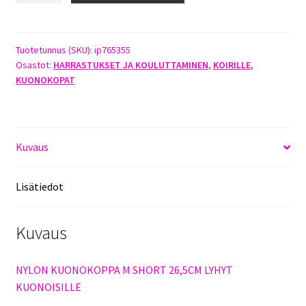
KUONOKOPPA
M
SHORT
Tuotetunnus (SKU):
ip765355
Osastot:
HARRASTUKSET JA KOULUTTAMINEN
,
KOIRILLE
,
määrä
KUONOKOPAT
Kuvaus
Lisätiedot
Kuvaus
NYLON KUONOKOPPA M SHORT 26,5CM LYHYT
KUONOISILLE