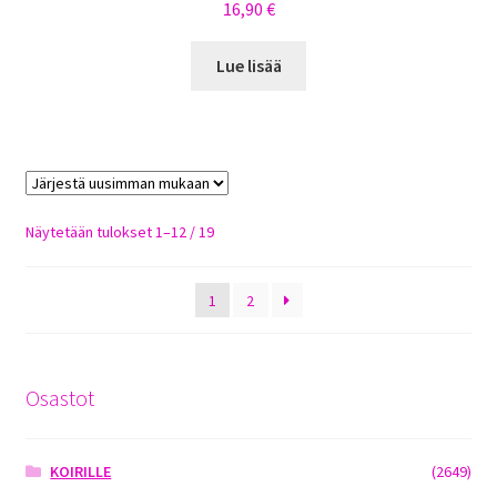
16,90
€
Lue lisää
Sorted
Näytetään tulokset 1–12 / 19
by
latest
1
2
Osastot
KOIRILLE
(2649)