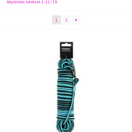
Sorted
Näytetään tulokset 1–12 / 19
Sulo
by
latest
1
2
Tietosuojaseloste
Toimitusehdot
Uutisia