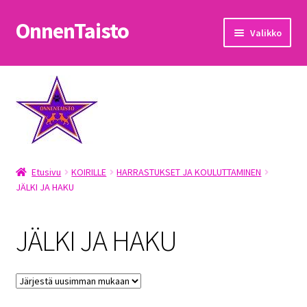
OnnenTaisto
Siirry
Siirry
Valikko
navigointiin
sisältöön
Etusivu
Kassa
Oma tili
Etusivu
KOIRILLE
HARRASTUKSET JA KOULUTTAMINEN
OnnenTaisto
JÄLKI JA HAKU
Ostoskori
JÄLKI JA HAKU
Palautukset
Pojat